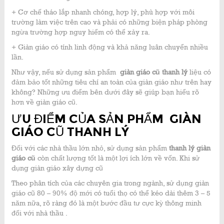
+ Cơ chế tháo lắp nhanh chóng, hợp lý, phù hợp với môi
trường làm việc trên cao và phải có những biện pháp phòng
ngừa trường hợp nguy hiểm có thể xảy ra.
+ Giàn giáo có tính linh động và khả năng luân chuyển nhiều
lần.
Như vậy, nếu sử dụng sản phẩm
giàn giáo cũ thanh lý
liệu có
đảm bảo tốt những tiêu chí an toàn của giàn giáo như trên hay
không? Những ưu điểm bên dưới đây sẽ giúp bạn hiểu rõ
hơn về giàn giáo cũ.
ƯU ĐIỂM CỦA SẢN PHẨM GIÀN
GIÁO CŨ THANH LÝ
Đối với các nhà thầu lớn nhỏ, sử dụng sản phẩm
thanh lý giàn
giáo cũ
còn chất lượng tốt là một lợi ích lớn về vốn. Khi sử
dụng giàn giáo xây dựng cũ
Theo phân tích của các chuyên gia trong ngành, sử dụng giàn
giáo cũ 80 – 90% độ mới có tuổi thọ có thể kéo dài thêm 3 – 5
năm nữa, rõ ràng đó là một bước đầu tư cực kỳ thông minh
đối với nhà thầu .