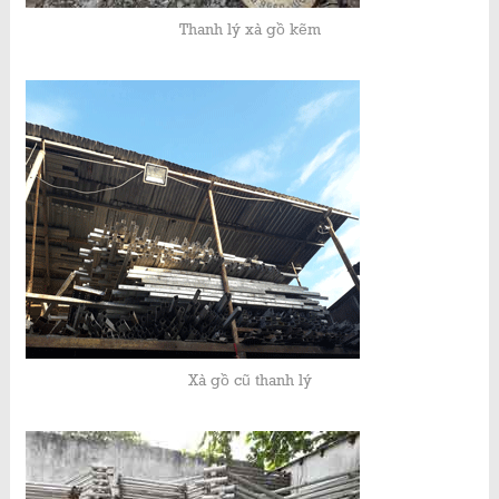
Thanh lý xà gồ kẽm
Xà gồ cũ thanh lý