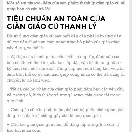
Một số ưu nhược điểm của sản phẩm thanh lý giàn giáo cũ sẽ
giúp bạn có câu trả lời.
TIÊU CHUẨN AN TOÀN CỦA
GIÀN GIÁO CŨ THANH LÝ
Dù sử dụng giàn giáo cũ hay mới đều cần phải đáp ứng đầy
đủ các tiêu chuẩn an toàn trong từng bộ phận của giàn giáo
xây dựng, cụ thể là:
+ Vật liệu cấu thành phải chắc chắn, cứng cáp, đảm bảo các
tiêu chuẩn về thiết kế, cấu tạo, lắp đặt, vận hành trong hồ sơ
kỹ thuật của nhà sản xuất. Cung cấp một nền tảng làm việc ổn
định trên bất cứ độ cao nào, giúp công nhân có thể dễ dàng di
chuyển tự do làm việc.
+ Tất cả các bộ phận của giàn giáo phải đảm báo các yêu cầu
về cường độ, kích thước và trọng lượng, chịu được tải trọng
quy định.
+ Giàn giáo cũ cũng bắt buộc phải có bộ phận chéo giàn giáo
để giữ cố định và chống gãy cho khung giàn giáo.
+ Cấu tạo giàn giáo gọn nhẹ, dễ dàng lắp dựng, tháo dỡ, ít
hao tốn nhân công