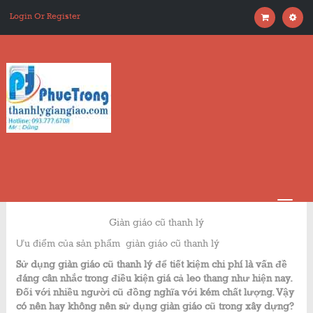
Login Or Register
Giàn giáo cũ thanh lý
Ưu điểm của sản phẩm giàn giáo cũ thanh lý
Sử dụng giàn giáo cũ thanh lý để tiết kiệm chi phí là vấn đề
đáng cân nhắc trong điều kiện giá cả leo thang như hiện nay.
Đối với nhiều người cũ đồng nghĩa với kém chất lượng. Vậy
có nên hay không nên sử dụng giàn giáo cũ trong xây dựng?