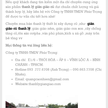
Nếu quý khách đang tìm kiếm một địa chỉ chuyên cung ứng
sản phẩm
thanh lý giàn giáo cũ
đạt chuẩn chất lượng và giá
thành hợp lý, hãy liên hệ với Công ty TNHH TMDV Phúc Trọng
để được tư vấn chi tiết hơn nhé!
Chuyên mua bán thanh lý thiết bị xây dựng cũ ,như
giàn
giáo cũ
thanh lý
, giàn giáo nêm, giàn giáo con son ,cây chống
tăng cũ,tôn sàn cotpha ,ván phủ phim,kích u xà gồ ,máy trôn
bê tông vv
Mọi thông tin vui lòng liên hệ:
Công ty TNHH-TMDV Phúc Trọng:
Địa chỉ: E1/6 – THỚI HÒA – ẤP 5 – VĨNH LỘC A – BÌNH
CHÁNH – TPHCM.
Hotline:093 .777.6708 (Anh Trọng) – 090.663.7708 (Chị
Nhiên).
Email: quangcaonhien@gmail.com
Website:thanhlygiangiao.com