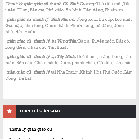
Thanh lý giàn giáo cũ ở tỉnh Cũ Bình Dương:
Thủ dầu một, Tân
uyên, Dĩ an, Bến cát, Phú giáo, An bình, Dầu tiếng, Thuận an
giàn giáo cũ thanh lý Bình Phước:
Đồng xoài, Bù đốp, Lộc ninh,
Gia mập, Bình long, Chơn thành, Phước long, bù đăng, đồng
phú, Hớn quản
giàn giao cũ thanh lý tại Vũng Tàu:
Bà rịa, Xuyên mộc, Đất đỏ,
Long điền, Châu đức, Tân thành
giàn giáo cũ thanh lý tại Tây Ninh:
Hoà thành, Trảng bàng, Tân
biên, Bến cầu, Châu thành, Dương minh châu, Gò dầu, Tân châu
giàn giáo cũ
thanh lý
tại Nha Trang ,Khánh Hòa Phú Quốc ,Lâm
Đồng ,Đà Lạt
THANH LÝ GIÀN GIÁO
Thanh lý giàn giáo cũ