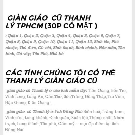
GIÀN GIÁO CŨ
THANH
LÝ
TPHCM
(30P CÓ MẶT )
: Quận 1, Quận 2, Quận 3, Quận 4, Quận 5, Quận 6, Quận 7,
Quận 8, Quận 9, Quận 10, Quận 11, Quận 12, Bình tân, Phú
nhuận, Thủ đức, Củ chi, Bình thạnh, Bình chánh, Hóc môn, Tân
bình, Gò vấp, Tân Phú, Nhà bè
CÁC TỈNH CHÚNG TỐI CÓ THỂ
THANH LÝ GIÀN GIÁO CŨ
giàn giáo cũ Thanh lý ở các tỉnh miền tây:
Tiền Giang, Bến Tre,
Vĩnh Long, Long An, Cần Thơ, Sóc Trăng, Đồng Tháp, Trà Vinh,
Hậu Giang, Kiên Giang…
giàn giáo cũ Thanh lý ở tỉnh Đồng Nai:
Biên hoà, Trảng bom,
Vĩnh cửu, Long khánh, Định quán, Xuân lộc, Thống nhất, Nhơn
trạch, Long thành, Tân phú, Cẩm mỹ….mọi địa điểm tại tỉnh
Đồng Nai