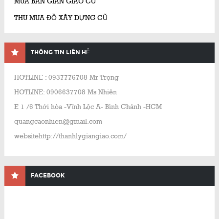
MUA BÁN GIÀN GIÁO CŨ
THU MUA ĐỒ XÂY DỰNG CŨ
THÔNG TIN LIÊN HỆ
HOTLINE : 0937776708 Mr Trọng
HOTLINE: 0906637708 Ms Nhiên
E 1 /6 Thới hòa -Vĩnh Lộc A- Bình Chánh -HCM
quangcaonhien@gmail.com
websitehttp://thanhlygiangiao.com/
FACEBOOK