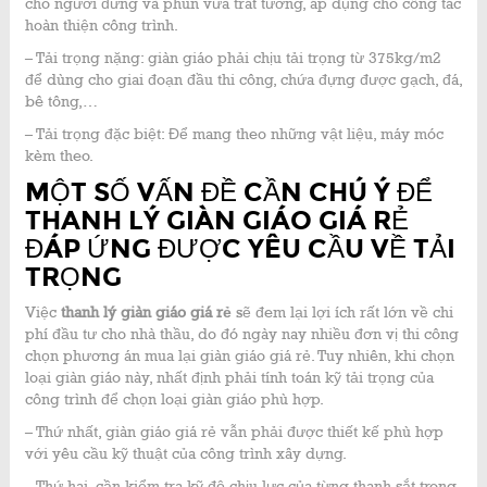
cho người đứng và phun vữa trát tường, áp dụng cho công tác
hoàn thiện công trình.
– Tải trọng nặng: giàn giáo phải chịu tải trọng từ 375kg/m2
để dùng cho giai đoạn đầu thi công, chứa đựng được gạch, đá,
bê tông,…
– Tải trọng đặc biệt: Để mang theo những vật liệu, máy móc
kèm theo.
MỘT SỐ VẤN ĐỀ CẦN CHÚ Ý ĐỂ
THANH LÝ GIÀN GIÁO GIÁ RẺ
ĐÁP ỨNG ĐƯỢC YÊU CẦU VỀ TẢI
TRỌNG
Việc
thanh lý giàn giáo giá rẻ
sẽ đem lại lợi ích rất lớn về chi
phí đầu tư cho nhà thầu, do đó ngày nay nhiều đơn vị thi công
chọn phương án mua lại giàn giáo giá rẻ. Tuy nhiên, khi chọn
loại giàn giáo này, nhất định phải tính toán kỹ tải trọng của
công trình để chọn loại giàn giáo phù hợp.
– Thứ nhất, giàn giáo giá rẻ vẫn phải được thiết kế phù hợp
với yêu cầu kỹ thuật của công trình xây dựng.
– Thứ hai, cần kiểm tra kỹ độ chịu lực của từng thanh sắt trong