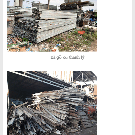
xà gồ cũ thanh lý