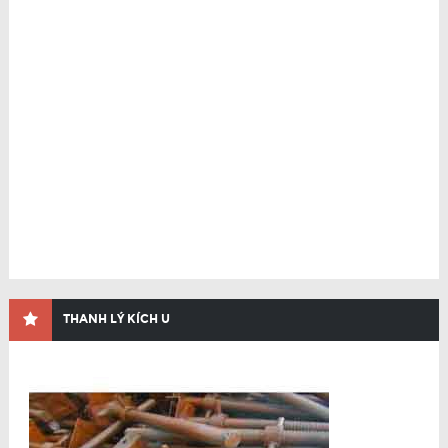
THANH LÝ KÍCH U