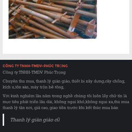
CÔNG TY TNHH-TMDV-PHÚC TRỌNG
Công ty TNHH-TMDV Phúc Trọng
Chuyên thu mua, thanh lý giàn giáo, thiết bị xây dựng,cây chống,
kích u,tôn sàn, máy trộn bê tông,
Với kinh nghiệm lâu năm trong nghề chúng tôi luôn lấy chữ tín là
mục tiêu phát triển lâu dài, không ngại khó,không ngại xa,thu mua
thanh lý tận nơi, giá cao, giao tiền trước khi kết thúc mua bán
Thanh lý giàn giáo cũ