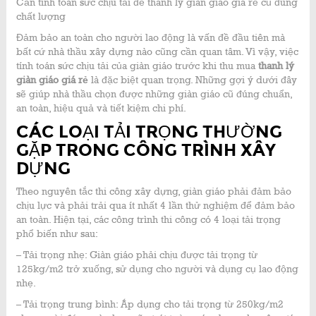
Cần tính toán sức chịu tải để thanh lý giàn giáo giá rẻ cũ đúng
chất lượng
Đảm bảo an toàn cho người lao động là vấn đề đầu tiên mà
bất cứ nhà thầu xây dựng nào cũng cần quan tâm. Vì vậy, việc
tính toán sức chịu tải của giàn giáo trước khi thu mua
thanh lý
giàn giáo giá rẻ
là đặc biệt quan trọng. Những gợi ý dưới đây
sẽ giúp nhà thầu chọn được những giàn giáo cũ đúng chuẩn,
an toàn, hiệu quả và tiết kiệm chi phí.
CÁC LOẠI TẢI TRỌNG THƯỜNG
GẶP TRONG CÔNG TRÌNH XÂY
DỰNG
Theo nguyên tắc thi công xây dựng, giàn giáo phải đảm bảo
chịu lực và phải trải qua ít nhất 4 lần thử nghiệm để đảm bảo
an toàn. Hiện tại, các công trình thi công có 4 loại tải trọng
phổ biến như sau:
– Tải trọng nhẹ: Giàn giáo phải chịu được tải trọng từ
125kg/m2 trở xuống, sử dụng cho người và dụng cụ lao động
nhẹ.
– Tải trọng trung bình: Áp dụng cho tải trọng từ 250kg/m2