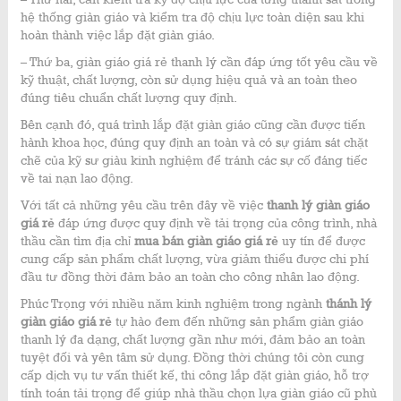
hệ thống giàn giáo và kiểm tra độ chịu lực toàn diện sau khi
hoàn thành việc lắp đặt giàn giáo.
– Thứ ba, giàn giáo giá rẻ thanh lý cần đáp ứng tốt yêu cầu về
kỹ thuật, chất lượng, còn sử dụng hiệu quả và an toàn theo
đúng tiêu chuẩn chất lượng quy định.
Bên cạnh đó, quá trình lắp đặt giàn giáo cũng cần được tiến
hành khoa học, đúng quy định an toàn và có sự giám sát chặt
chẽ của kỹ sư giàu kinh nghiệm để tránh các sự cố đáng tiếc
về tai nạn lao động.
Với tất cả những yêu cầu trên đây về việc
thanh lý giàn giáo
giá rẻ
đáp ứng được quy định về tải trọng của công trình, nhà
thầu cần tìm địa chỉ
mua bán giàn giáo giá rẻ
uy tín để được
cung cấp sản phẩm chất lượng, vừa giảm thiểu được chi phí
đầu tư đồng thời đảm bảo an toàn cho công nhân lao động.
Phúc Trọng với nhiều năm kinh nghiệm trong ngành
thánh lý
giàn giáo giá rẻ
tự hào đem đến những sản phẩm giàn giáo
thanh lý đa dạng, chất lượng gần như mới, đảm bảo an toàn
tuyệt đối và yên tâm sử dụng. Đồng thời chúng tôi còn cung
cấp dịch vụ tư vấn thiết kế, thi công lắp đặt giàn giáo, hỗ trợ
tính toán tải trọng để giúp nhà thầu chọn lựa giàn giáo cũ phù