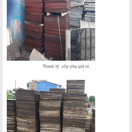
Thanh lý cốp pha giá rẻ