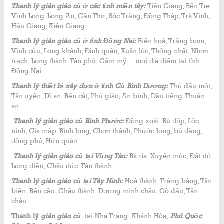
Thanh lý giàn giáo cũ ở các tỉnh miền tây:
Tiền Giang, Bến Tre,
Vĩnh Long, Long An, Cần Thơ, Sóc Trăng, Đồng Tháp, Trà Vinh,
Hậu Giang, Kiên Giang…
Thanh lý giàn giáo cũ ở tỉnh Đồng Nai:
Biên hoà, Trảng bom,
Vĩnh cửu, Long khánh, Định quán, Xuân lộc, Thống nhất, Nhơn
trạch, Long thành, Tân phú, Cẩm mỹ….mọi địa điểm tại tỉnh
Đồng Nai
Thanh lý thiết bị xây dựn ở tỉnh Cũ Bình Dương:
Thủ dầu một,
Tân uyên, Dĩ an, Bến cát, Phú giáo, An bình, Dầu tiếng, Thuận
an
Thanh lý giàn giáo cũ Bình Phước:
Đồng xoài, Bù đốp, Lộc
ninh, Gia mập, Bình long, Chơn thành, Phước long, bù đăng,
đồng phú, Hớn quản
Thanh lý giàn giáo cũ tại Vũng Tàu:
Bà rịa, Xuyên mộc, Đất đỏ,
Long điền, Châu đức, Tân thành
Thanh lý giàn giáo cũ tại Tây Ninh:
Hoà thành, Trảng bàng, Tân
biên, Bến cầu, Châu thành, Dương minh châu, Gò dầu, Tân
châu
Thanh lý
giàn giáo cũ
tại Nha Trang ,Khánh Hòa,
Phú Quốc