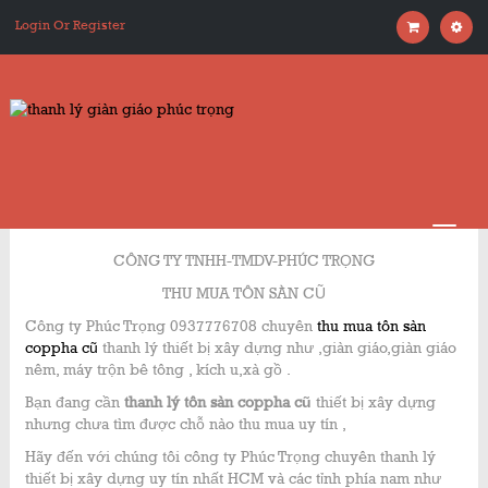
Login Or Register
CÔNG TY TNHH-TMDV-PHÚC TRỌNG
THU MUA TÔN SÀN CŨ
Công ty Phúc Trọng 0937776708 chuyên
thu mua tôn sàn
coppha cũ
thanh lý thiết bị xây dựng như ,giàn giáo,giàn giáo
nêm, máy trộn bê tông , kích u,xà gồ .
Bạn đang cần
thanh lý tôn sàn coppha cũ
thiết bị xây dựng
nhưng chưa tìm được chỗ nào thu mua uy tín ,
Hãy đến với chúng tôi công ty Phúc Trọng chuyên thanh lý
thiết bị xây dựng uy tín nhất HCM và các tỉnh phía nam như