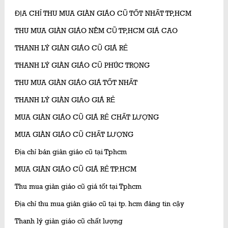
ĐỊA CHỈ THU MUA GIÀN GIÁO CŨ TỐT NHẤT TP,HCM
THU MUA GIÀN GIÁO NÊM CŨ TP,HCM GIÁ CAO
THANH LÝ GIÀN GIÁO CŨ GIÁ RẺ
THANH LÝ GIÀN GIÁO CŨ PHÚC TRỌNG
THU MUA GIÀN GIÁO GIÁ TỐT NHẤT
THANH LÝ GIÀN GIÁO GIÁ RẺ
MUA GIÀN GIÁO CŨ GIÁ RẺ CHẤT LƯỢNG
MUA GIÀN GIÁO CŨ CHẤT LƯỢNG
Địa chỉ bán giàn giáo cũ tại Tphcm
MUA GIÀN GIÁO CŨ GIÁ RẺ TP.HCM
Thu mua giàn giáo cũ giá tốt tại Tphcm
Địa chỉ thu mua giàn giáo cũ tại tp. hcm đáng tin cậy
Thanh lý giàn giáo cũ chất lượng