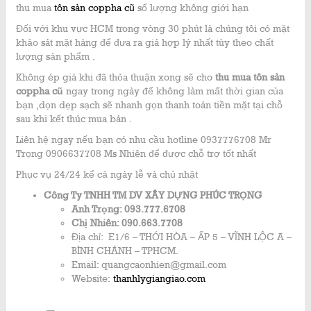
thu mua
tôn sàn coppha cũ
số lượng không giới hạn
Đối với khu vực HCM trong vòng 30 phút là chúng tôi có mặt
khảo sát mặt hàng để đưa ra giá hợp lý nhất tùy theo chất
lượng sản phẩm .
Không ép giá khi đã thỏa thuận xong sẽ cho
thu mua tôn sàn
coppha cũ
ngay trong ngày để không làm mất thời gian của
bạn ,dọn dẹp sạch sẽ nhanh gọn thanh toán tiền mặt tại chỗ
sau khi kết thúc mua bán .
Liên hệ ngay nếu bạn có nhu cầu hotline 0937776708 Mr
Trọng 0906637708 Ms Nhiên để được chỗ trợ tốt nhất
Phục vụ 24/24 kể cả ngày lễ và chủ nhật
Công Ty TNHH TM DV XÂY DỰNG PHÚC TRỌNG
Anh Trọng: 093.777.6708
Chị Nhiên: 090.663.7708
Địa chỉ: E1/6 – THỚI HÒA – ẤP 5 – VĨNH LỘC A –
BÌNH CHÁNH – TPHCM.
Email: quangcaonhien@gmail.com
Website:
thanhlygiangiao.com