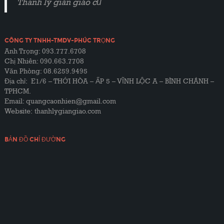
Thanh lý giàn giáo cũ
CÔNG TY TNHH-TMDV-PHÚC TRỌNG
Anh Trọng: 093.777.6708
Chị Nhiên: 090.663.7708
Văn Phòng: 08.6259.9495
Địa chỉ: E1/6 – THỚI HÒA – ẤP 5 – VĨNH LỘC A – BÌNH CHÁNH –
TPHCM.
Email: quangcaonhien@gmail.com
Website:
thanhlygiangiao.com
BẢN ĐỒ CHỈ ĐƯỜNG