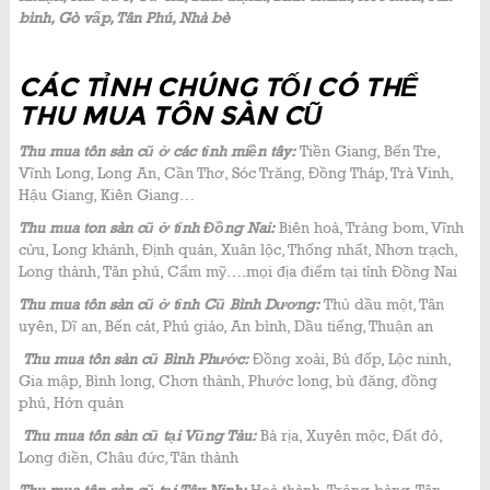
bình, Gò vấp, Tân Phú, Nhà bè
CÁC TỈNH CHÚNG TỐI CÓ THỂ
THU MUA TÔN SÀN CŨ
Thu mua tôn sàn cũ ở các tỉnh miền tây:
Tiền Giang, Bến Tre,
Vĩnh Long, Long An, Cần Thơ, Sóc Trăng, Đồng Tháp, Trà Vinh,
Hậu Giang, Kiên Giang…
Thu mua ton sàn cũ ở tỉnh Đồng Nai:
Biên hoà, Trảng bom, Vĩnh
cửu, Long khánh, Định quán, Xuân lộc, Thống nhất, Nhơn trạch,
Long thành, Tân phú, Cẩm mỹ….mọi địa điểm tại tỉnh Đồng Nai
Thu mua tôn sàn cũ ở tỉnh Cũ Bình Dương:
Thủ dầu một, Tân
uyên, Dĩ an, Bến cát, Phú giáo, An bình, Dầu tiếng, Thuận an
Thu mua tôn sàn cũ Bình Phước:
Đồng xoài, Bù đốp, Lộc ninh,
Gia mập, Bình long, Chơn thành, Phước long, bù đăng, đồng
phú, Hớn quản
Thu mua tôn sàn cũ tại Vũng Tàu:
Bà rịa, Xuyên mộc, Đất đỏ,
Long điền, Châu đức, Tân thành