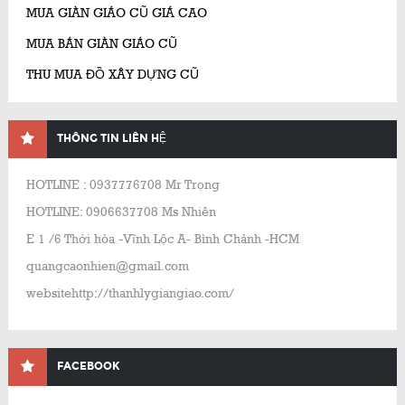
MUA GIÀN GIÁO CŨ GIÁ CAO
MUA BÁN GIÀN GIÁO CŨ
THU MUA ĐỒ XÂY DỰNG CŨ
THÔNG TIN LIÊN HỆ
HOTLINE : 0937776708 Mr Trọng
HOTLINE: 0906637708 Ms Nhiên
E 1 /6 Thới hòa -Vĩnh Lộc A- Bình Chánh -HCM
quangcaonhien@gmail.com
websitehttp://thanhlygiangiao.com/
FACEBOOK