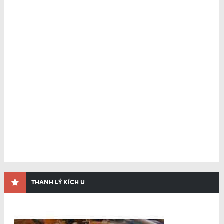
THANH LÝ KÍCH U