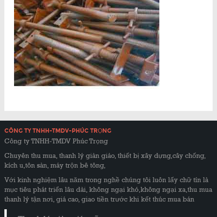
CÔNG TY TNHH-TMDV-PHÚC TRỌNG
Công ty TNHH-TMDV Phúc Trọng
Chuyên thu mua, thanh lý giàn giáo, thiết bị xây dựng,cây chống,
kích u,tôn sàn, máy trộn bê tông,
Với kinh nghiệm lâu năm trong nghề chúng tôi luôn lấy chữ tín là
mục tiêu phát triển lâu dài, không ngại khó,không ngại xa,thu mua
thanh lý tận nơi, giá cao, giao tiền trước khi kết thúc mua bán