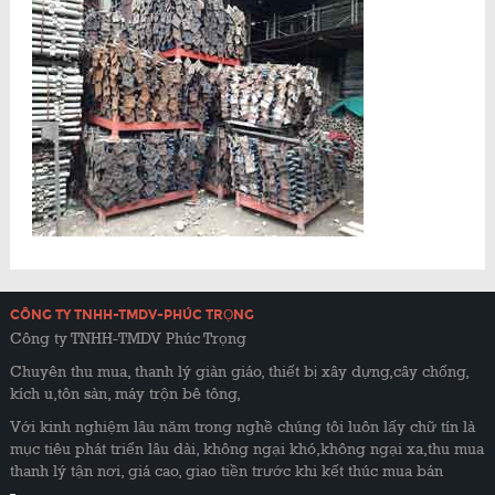
CÔNG TY TNHH-TMDV-PHÚC TRỌNG
Công ty TNHH-TMDV Phúc Trọng
Chuyên thu mua, thanh lý giàn giáo, thiết bị xây dựng,cây chống,
kích u,tôn sàn, máy trộn bê tông,
Với kinh nghiệm lâu năm trong nghề chúng tôi luôn lấy chữ tín là
mục tiêu phát triển lâu dài, không ngại khó,không ngại xa,thu mua
thanh lý tận nơi, giá cao, giao tiền trước khi kết thúc mua bán