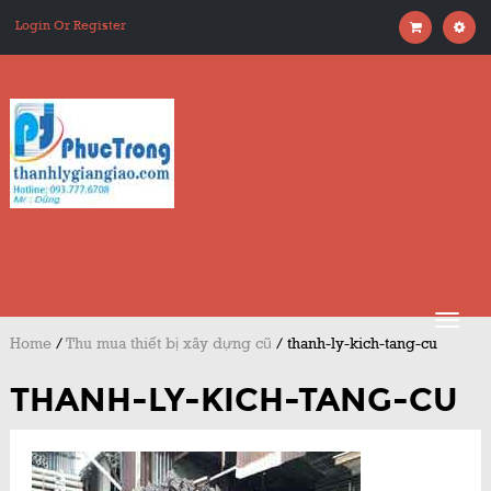
Login Or Register
Home
/
Thu mua thiết bị xây dựng cũ
/
thanh-ly-kich-tang-cu
THANH-LY-KICH-TANG-CU