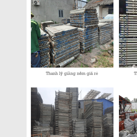
Thanh lý giằng nêm giá rẻ
T