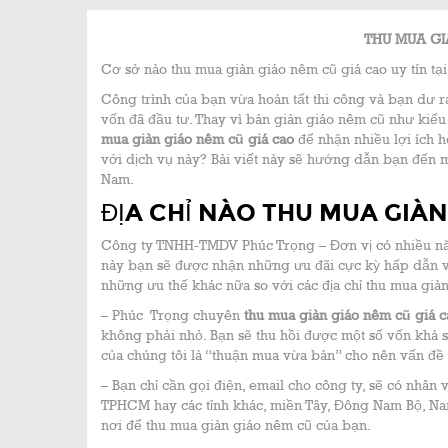
THU MUA GI
Cơ sở nào thu mua giàn giáo nêm cũ giá cao uy tín t
Công trình của bạn vừa hoàn tất thi công và bạn dư ra
vốn đã đầu tư. Thay vì bán giàn giáo nêm cũ như kiểu 
mua giàn giáo nêm cũ giá cao
để nhận nhiều lợi ích h
với dịch vụ này? Bài viết này sẽ hướng dẫn bạn đến m
Nam.
ĐỊA CHỈ NÀO THU MUA GIÀN
Công ty TNHH-TMDV Phúc Trọng – Đơn vị có nhiều năm 
này bạn sẽ được nhận những ưu đãi cực kỳ hấp dẫn về 
những ưu thế khác nữa so với các địa chỉ thu mua già
– Phúc Trọng chuyên
thu mua giàn giáo nêm cũ giá c
không phải nhỏ. Bạn sẽ thu hồi được một số vốn khá
của chúng tôi là “thuận mua vừa bán” cho nên vấn đề
– Bạn chỉ cần gọi điện, email cho công ty, sẽ có nhân 
TPHCM hay các tỉnh khác, miền Tây, Đông Nam Bộ, Na
nơi để thu mua giàn giáo nêm cũ của bạn.