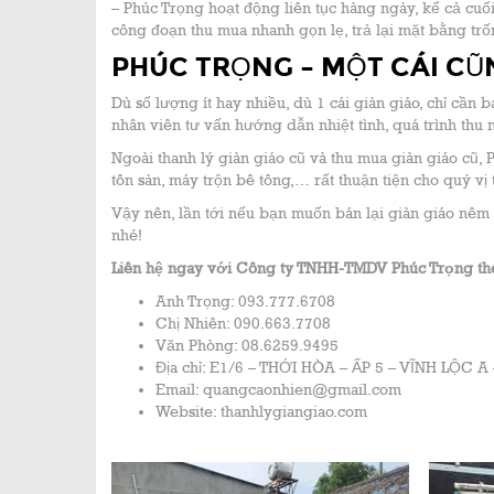
– Phúc Trọng hoạt động liên tục hàng ngày, kể cả cuối
công đoạn thu mua nhanh gọn lẹ, trả lại mặt bằng tr
PHÚC TRỌNG – MỘT CÁI C
Dù số lượng ít hay nhiều, dù 1 cái giàn giáo, chỉ cần
nhân viên tư vấn hướng dẫn nhiệt tình, quá trình thu
Ngoài thanh lý giàn giáo cũ và thu mua giàn giáo cũ, 
tôn sàn, máy trộn bê tông,… rất thuận tiện cho quý v
Vậy nên, lần tới nếu bạn muốn bán lại giàn giáo nêm
nhé!
Liên hệ ngay với Công ty TNHH-TMDV Phúc Trọng the
Anh Trọng: 093.777.6708
Chị Nhiên: 090.663.7708
Văn Phòng: 08.6259.9495
Địa chỉ: E1/6 – THỚI HÒA – ẤP 5 – VĨNH LỘC 
Email: quangcaonhien@gmail.com
Website: thanhlygiangiao.com