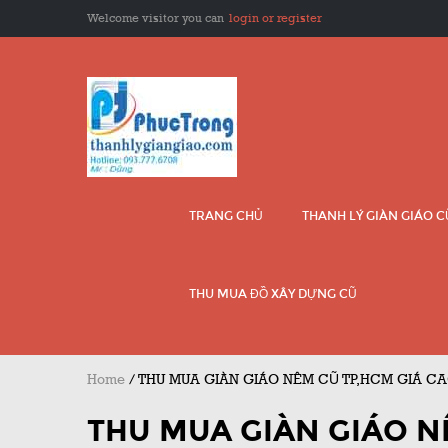
Welcome visitor you can
login or register
TRANG CHỦ
THANH LÝ GIÀN GIÁO 
THU MUA ĐỒ XÂY DỰNG CŨ
Home
/
THU MUA GIÀN GIÁO NÊM CŨ TP,HCM GIÁ C
THU MUA GIÀN GIÁO N