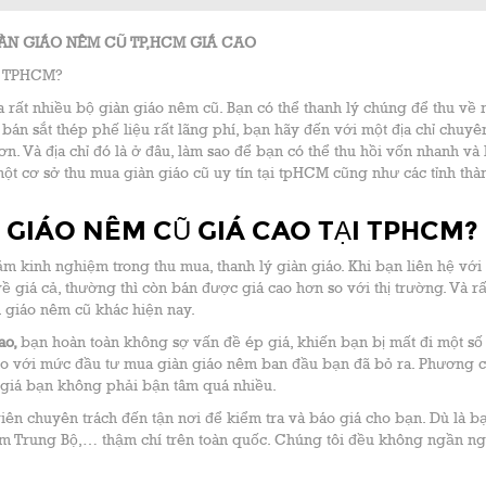
ÀN GIÁO NÊM CŨ TP,HCM GIÁ CAO
ại TPHCM?
 rất nhiều bộ giàn giáo nêm cũ. Bạn có thể thanh lý chúng để thu về m
bán sắt thép phế liệu rất lãng phí, bạn hãy đến với một địa chỉ chuy
ơn. Và địa chỉ đó là ở đâu, làm sao để bạn có thể thu hồi vốn nhanh và 
ột cơ sở thu mua giàn giáo cũ uy tín tại tpHCM cũng như các tỉnh thà
 GIÁO NÊM CŨ GIÁ CAO TẠI TPHCM?
kinh nghiệm trong thu mua, thanh lý giàn giáo. Khi bạn liên hệ với
giá cả, thường thì còn bán được giá cao hơn so với thị trường. Và rấ
n giáo nêm cũ khác hiện nay.
ao,
bạn hoàn toàn không sợ vấn đề ép giá, khiến bạn bị mất đi một số 
 so với mức đầu tư mua giàn giáo nêm ban đầu bạn đã bỏ ra. Phương 
 giá bạn không phải bận tâm quá nhiều.
viên chuyên trách đến tận nơi để kiểm tra và báo giá cho bạn. Dù là bạ
m Trung Bộ,… thậm chí trên toàn quốc. Chúng tôi đều không ngần ng