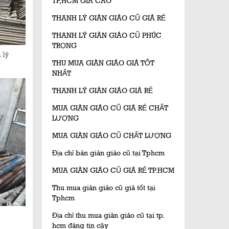
TP,HCM GIÁ CAO
THANH LÝ GIÀN GIÁO CŨ GIÁ RẺ
THANH LÝ GIÀN GIÁO CŨ PHÚC
TRỌNG
 lý
THU MUA GIÀN GIÁO GIÁ TỐT
NHẤT
THANH LÝ GIÀN GIÁO GIÁ RẺ
MUA GIÀN GIÁO CŨ GIÁ RẺ CHẤT
LƯỢNG
MUA GIÀN GIÁO CŨ CHẤT LƯỢNG
Địa chỉ bán giàn giáo cũ tại Tphcm
MUA GIÀN GIÁO CŨ GIÁ RẺ TP.HCM
Thu mua giàn giáo cũ giá tốt tại
Tphcm
Địa chỉ thu mua giàn giáo cũ tại tp.
hcm đáng tin cậy