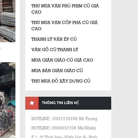
THU MUA VÁN PHỦ PHIM CŨ GIÁ
CAO
THU MUA VÁN CỐP PHA CŨ GIÁ
CAO
THANH LÝ VÁN ÉP CŨ
ẻ
VÁN GỖ CŨ THANH LÝ
MUA GIÀN GIÁO CŨ GIÁ CAO
MUA BÁN GIÀN GIÁO CŨ
THU MUA ĐỒ XÂY DỰNG CŨ
THÔNG TIN LIÊN HỆ
HOTLINE : 0937776708 Mr Trọng
HOTLINE: 0906637708 Ms Nhiên
E 1 /6 Thới hòa -Vĩnh Lộc A- Bình