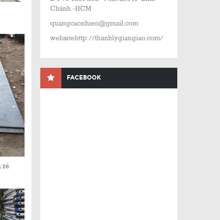
Chánh -HCM
quangcaonhien@gmail.com
websitehttp://thanhlygiangiao.com/
FACEBOOK
 rẻ