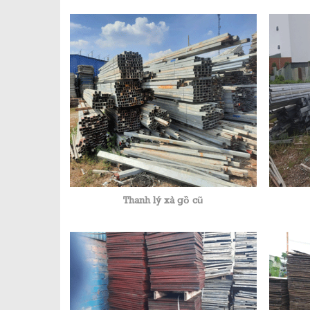
Thanh lý xà gồ cũ