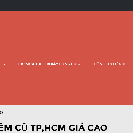
CŨ
THU MUA THIẾT BỊ XÂY DỰNG CŨ
THÔNG TIN LIÊN HỆ
AO
ÊM CŨ TP,HCM GIÁ CAO