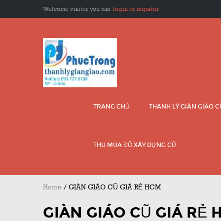
Welcome visitor you can
login or register
TRANG CHỦ
THANH LÝ GIÀN GIÁO 
THU MUA ĐỒ XÂY DỰNG CŨ
Home
/
GIÀN GIÁO CŨ GIÁ RẺ HCM
GIÀN GIÁO CŨ GIÁ RẺ 