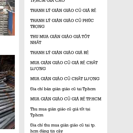
TP,HCM GIÁ CAO
THANH LÝ GIÀN GIÁO CŨ GIÁ RẺ
THANH LÝ GIÀN GIÁO CŨ PHÚC
TRỌNG
THU MUA GIÀN GIÁO GIÁ TỐT
ũ
NHẤT
THANH LÝ GIÀN GIÁO GIÁ RẺ
MUA GIÀN GIÁO CŨ GIÁ RẺ CHẤT
LƯỢNG
MUA GIÀN GIÁO CŨ CHẤT LƯỢNG
Địa chỉ bán giàn giáo cũ tại Tphcm
MUA GIÀN GIÁO CŨ GIÁ RẺ TP.HCM
Thu mua giàn giáo cũ giá tốt tại
Tphcm
Địa chỉ thu mua giàn giáo cũ tại tp.
hcm đáng tin cậy