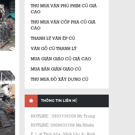
THU MUA VÁN PHỦ PHIM CŨ GIÁ
CAO
THU MUA VÁN CỐP PHA CŨ GIÁ
CAO
THANH LÝ VÁN ÉP CŨ
VÁN GỖ CŨ THANH LÝ
MUA GIÀN GIÁO CŨ GIÁ CAO
MUA BÁN GIÀN GIÁO CŨ
THU MUA ĐỒ XÂY DỰNG CŨ
THÔNG TIN LIÊN HỆ
HOTLINE : 0937776708 Mr Trọng
HOTLINE: 0906637708 Ms Nhiên
E 1 /6 Thới hòa -Vĩnh Lộc A- Bình