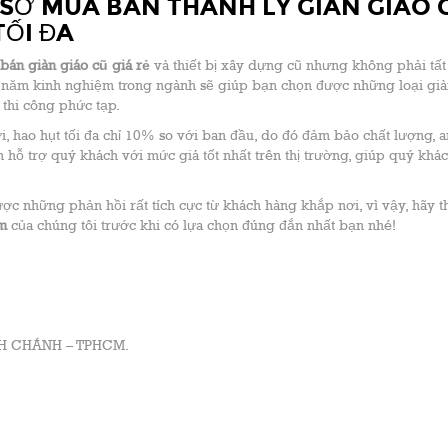
 SỞ MUA BÁN THANH LÝ GIÀN GIÁO 
TỐI ĐA
bán giàn giáo cũ giá rẻ
và thiết bị xây dựng cũ nhưng không phải tất
10 năm kinh nghiệm trong ngành sẽ giúp bạn chọn được những loại già
thi công phức tạp.
ới, hao hụt tối đa chỉ 10% so với ban đầu, do đó đảm bảo chất lượng, a
hỗ trợ quý khách với mức giá tốt nhất trên thị trường, giúp quý khách
c những phản hồi rất tích cực từ khách hàng khắp nơi, vì vậy, hãy t
cm
của chúng tôi trước khi có lựa chọn đúng đắn nhất bạn nhé!
ÌNH CHÁNH – TPHCM.