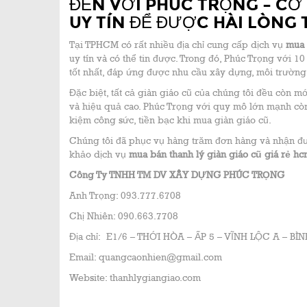
ĐẾN VỚI PHÚC TRỌNG – CƠ
UY TÍN ĐỂ ĐƯỢC HÀI LÒNG 
Tại TPHCM có rất nhiều địa chỉ cung cấp dịch vụ
mua 
uy tín và có thể tin được. Trong đó, Phúc Trọng với 
tốt nhất, đáp ứng được nhu cầu xây dựng, môi trường 
Đặc biệt, tất cả giàn giáo cũ của chúng tôi đều còn m
và hiệu quả cao. Phúc Trọng với quy mô lớn mạnh còn 
kiệm công sức, tiền bạc khi mua giàn giáo cũ.
Chúng tôi đã phục vụ hàng trăm đơn hàng và nhận đượ
khảo dịch vụ
mua bán thanh lý giàn giáo cũ giá rẻ h
Công Ty TNHH TM DV XÂY DỰNG PHÚC TRỌNG
Anh Trọng: 093.777.6708
Chị Nhiên: 090.663.7708
Địa chỉ: E1/6 – THỚI HÒA – ẤP 5 – VĨNH LỘC A – B
Email: quangcaonhien@gmail.com
Website: thanhlygiangiao.com