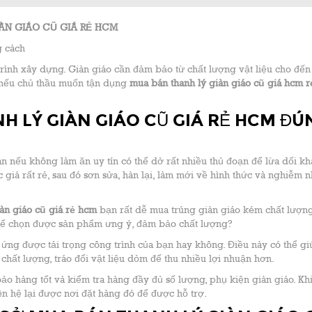
ÀN GIÁO CŨ GIÁ RẺ HCM
g cách
trình xây dựng. Giàn giáo cần đảm bảo từ chất lượng vật liệu cho đến
y nếu chủ thầu muốn tận dụng
mua bán thanh lý giàn giáo cũ giá hcm 
H LÝ GIÀN GIÁO CŨ GIÁ RẺ HCM ĐÚ
án nếu không làm ăn uy tín có thể dở rất nhiều thủ đoạn để lừa dối k
 giá rất rẻ, sau đó sơn sửa, hàn lại, làm mới về hình thức và nghiễm 
iàn giáo cũ giá rẻ hcm
bạn rất dễ mua trúng giàn giáo kém chất lượn
o để chọn được sản phẩm ưng ý, đảm bảo chất lượng?
 ứng được tải trọng công trình của bạn hay không. Điều này có thể g
chất lượng, tráo đổi vật liệu dỏm để thu nhiều lợi nhuận hơn.
bảo hàng tốt và kiểm tra hàng đầy đủ số lượng, phụ kiện giàn giáo. Kh
ên hệ lại được nơi đặt hàng đó để được hỗ trợ.