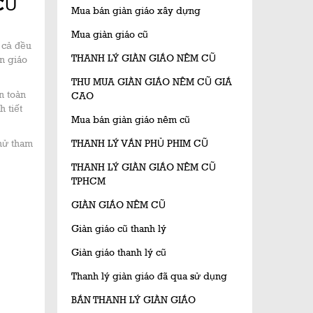
CŨ
Mua bán giàn giáo xây dựng
Mua giàn giáo cũ
 cả đều
THANH LÝ GIÀN GIÁO NÊM CŨ
n giáo
THU MUA GIÀN GIÁO NÊM CŨ GIÁ
n toàn
CAO
 tiết
Mua bán giàn giáo nêm cũ
hử tham
THANH LÝ VÁN PHỦ PHIM CŨ
THANH LÝ GIÀN GIÁO NÊM CŨ
TPHCM
GIÀN GIÁO NÊM CŨ
Giàn giáo cũ thanh lý
Giàn giáo thanh lý cũ
Thanh lý giàn giáo đã qua sử dụng
BÁN THANH LÝ GIÀN GIÁO