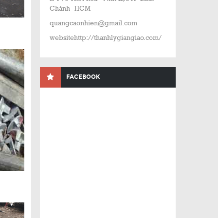
Chánh -HCM
quangcaonhien@gmail.com
websitehttp://thanhlygiangiao.com/
FACEBOOK