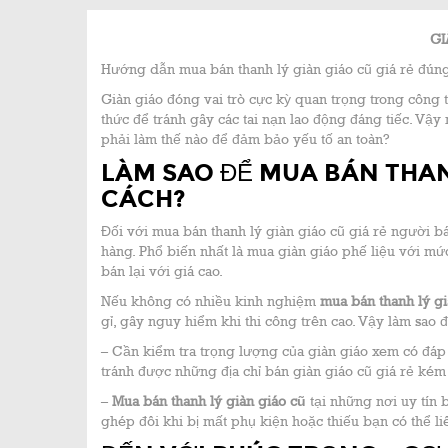
GI
Hướng dẫn mua bán thanh lý giàn giáo cũ giá rẻ đún
Giàn giáo đóng vai trò cực kỳ quan trọng trong công 
thức để tránh gây các tai nạn lao động đáng tiếc. Vậ
phải làm thế nào để đảm bảo yếu tố an toàn?
LÀM SAO ĐỂ MUA BÁN THAN
CÁCH?
Đối với mua bán thanh lý giàn giáo cũ giá rẻ người b
hàng. Phổ biến nhất là mua giàn giáo phế liệu với mức
bán lại với giá cao.
Nếu không có nhiều kinh nghiệm
mua bán thanh lý g
gỉ, gây nguy hiểm khi thi công trên cao. Vậy làm sa
– Cần kiểm tra trọng lượng của giàn giáo xem có đáp
tránh được những địa chỉ bán giàn giáo cũ giá rẻ kém 
–
Mua bán thanh lý giàn giáo cũ
tại những nơi uy tín 
ghép đôi khi bị mất phụ kiện hoặc thiếu bạn có thể li