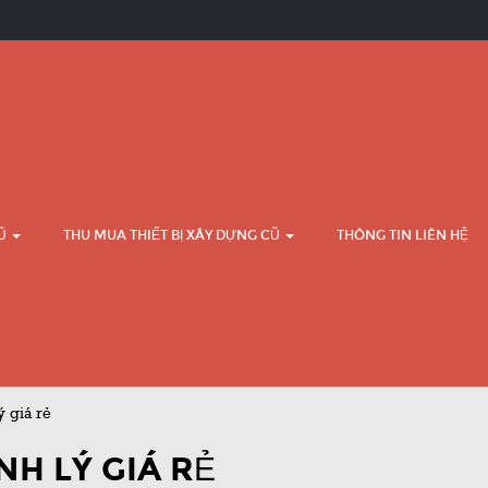
CŨ
THU MUA THIẾT BỊ XÂY DỰNG CŨ
THÔNG TIN LIÊN HỆ
ý giá rẻ
H LÝ GIÁ RẺ