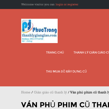
Welcome visitor you can
login or register
TRANG CHỦ
THANH LÝ GIÀN GIÁO 
THU MUA ĐỒ XÂY DỰNG CŨ
Home
/
Giàn giáo cũ thanh lý
/
Ván phủ phim cũ thanh l
VÁN PHỦ PHIM CŨ THAN