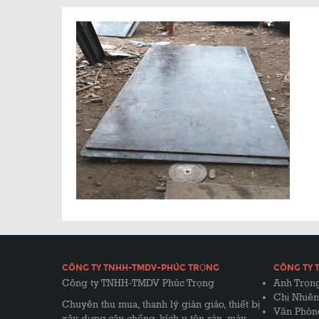
CÔNG TY TNHH-TMDV-PHÚC TRỌNG
CÔNG TY 
Công ty TNHH-TMDV Phúc Trọng
Anh Trọng
Chị Nhiên
Chuyên thu mua, thanh lý giàn giáo, thiết bị
Văn Phòn
xây dựng,cây chống, kích u,tôn sàn, máy