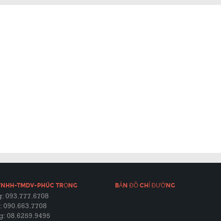
TNHH-TMDV-PHÚC TRỌNG
BẢN ĐỒ CHỈ ĐƯỜNG
: 093.777.6708
: 090.663.7708
g: 08.6259.9495