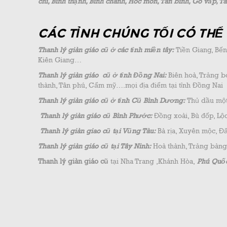
chi, Bình thạnh, Bình chánh, Hóc môn, Tân bình, Gò vấp, T
CÁC TỈNH CHÚNG TỐI CÓ THỂ
Thanh lý giàn giáo cũ ở các tỉnh miền tây:
Tiền Giang, Bến
Kiên Giang…
Thanh lý giàn giáo cũ ở tỉnh Đồng Nai:
Biên hoà, Trảng b
thành, Tân phú, Cẩm mỹ….mọi địa điểm tại tỉnh Đồng Nai
Thanh lý giàn giáo cũ ở tỉnh Cũ Bình Dương:
Thủ dầu một,
Thanh lý giàn giáo cũ Bình Phước:
Đồng xoài, Bù đốp, Lộc
Thanh lý giàn giao cũ tại Vũng Tàu:
Bà rịa, Xuyên mộc, Đấ
Thanh lý giàn giáo cũ tại Tây Ninh:
Hoà thành, Trảng bàng
Thanh lý giàn giáo cũ
tại Nha Trang ,Khánh Hòa,
Phú Quốc