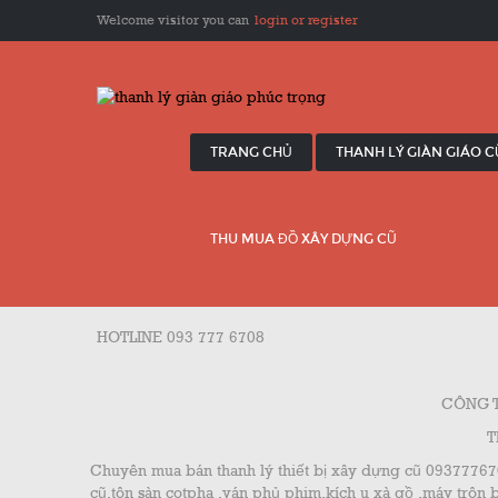
Welcome visitor you can
login or register
TRANG CHỦ
THANH LÝ GIÀN GIÁO 
THU MUA ĐỒ XÂY DỰNG CŨ
HOTLINE 093 777 6708
CÔNG T
T
Chuyên mua bán thanh lý thiết bị xây dựng cũ 0937776
cũ,tôn sàn cotpha ,ván phủ phim,kích u xà gồ ,máy trôn 