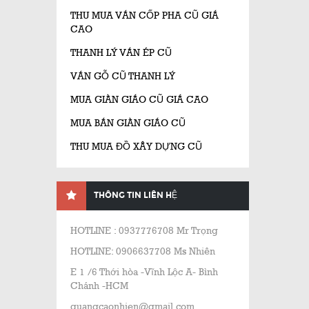
THU MUA VÁN CỐP PHA CŨ GIÁ
CAO
THANH LÝ VÁN ÉP CŨ
VÁN GỖ CŨ THANH LÝ
MUA GIÀN GIÁO CŨ GIÁ CAO
MUA BÁN GIÀN GIÁO CŨ
THU MUA ĐỒ XÂY DỰNG CŨ
THÔNG TIN LIÊN HỆ
HOTLINE : 0937776708 Mr Trọng
HOTLINE: 0906637708 Ms Nhiên
E 1 /6 Thới hòa -Vĩnh Lộc A- Bình
Chánh -HCM
quangcaonhien@gmail.com