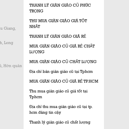
THANH LÝ GIÀN GIÁO CŨ PHÚC
TRỌNG
THU MUA GIÀN GIÁO GIÁ TỐT
NHẤT
ậu Giang,
THANH LÝ GIÀN GIÁO GIÁ RẺ
h, Long
MUA GIÀN GIÁO CŨ GIÁ RẺ CHẤT
LƯỢNG
MUA GIÀN GIÁO CŨ CHẤT LƯỢNG
hú, Hớn quản
Địa chỉ bán giàn giáo cũ tại Tphcm
MUA GIÀN GIÁO CŨ GIÁ RẺ TP.HCM
Thu mua giàn giáo cũ giá tốt tại
Tphcm
Địa chỉ thu mua giàn giáo cũ tại tp.
hcm đáng tin cậy
Thanh lý giàn giáo cũ chất lượng