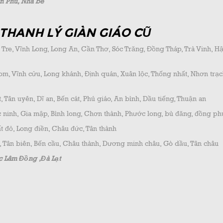
ân Phú, Nhà bè
 THANH LÝ GIÀN GIÁO CŨ
 Tre, Vĩnh Long, Long An, Cần Thơ, Sóc Trăng, Đồng Tháp, Trà Vinh, H
om, Vĩnh cửu, Long khánh, Định quán, Xuân lộc, Thống nhất, Nhơn trạc
 Tân uyên, Dĩ an, Bến cát, Phú giáo, An bình, Dầu tiếng, Thuận an
 ninh, Gia mập, Bình long, Chơn thành, Phước long, bù đăng, đồng p
t đỏ, Long điền, Châu đức, Tân thành
, Tân biên, Bến cầu, Châu thành, Dương minh châu, Gò dầu, Tân châu
 Lâm Đồng ,Đà Lạt