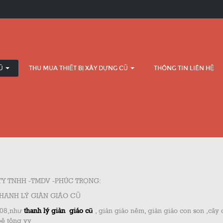
CŨ
THU MUA THIẾT BỊ XÂY DỰNG CŨ
THÔNG TIN LIÊN HỆ
Y TNHH -TMDV -PHÚC TRỌNG:
HANH LÝ GIÀN GIÁO CŨ
708,như
thanh lý giàn giáo cũ
, giàn giáo nêm, giàn giáo con son ,cây
bê tông vv