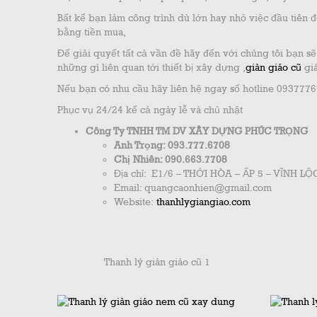
Bất kể bạn làm công trình dù lớn hay nhỏ việc đầu tiên đó
bằng tiền mua,
Để giải quyết tất cả vần đề hãy đến với chúng tôi bạn sẽ
những gì liên quan tới thiết bị xây dựng ,
giàn giáo cũ
giá
Nếu bạn có nhu cầu hãy liên hệ ngay số hotline 0937776
Phục vụ 24/24 kể cả ngày lễ và chủ nhật
Công Ty TNHH TM DV XÂY DỰNG PHÚC TRỌNG
Anh Trọng: 093.777.6708
Chị Nhiên: 090.663.7708
Địa chỉ: E1/6 – THỚI HÒA – ẤP 5 – VĨNH 
Email: quangcaonhien@gmail.com
Website:
thanhlygiangiao.com
Thanh lý giàn giáo cũ 1