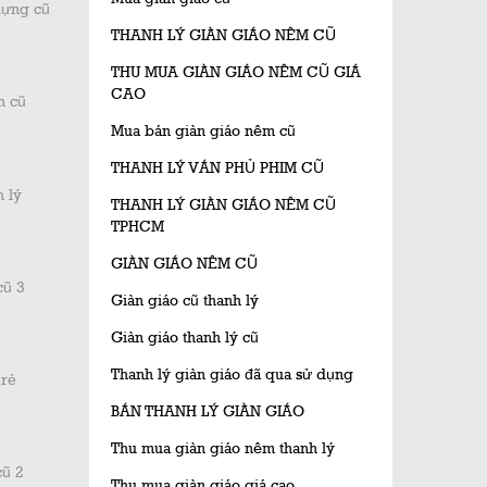
dựng cũ
THANH LÝ GIÀN GIÁO NÊM CŨ
THU MUA GIÀN GIÁO NÊM CŨ GIÁ
CAO
n cũ
Mua bán giàn giáo nêm cũ
THANH LÝ VÁN PHỦ PHIM CŨ
 lý
THANH LÝ GIÀN GIÁO NÊM CŨ
TPHCM
GIÀN GIÁO NÊM CŨ
cũ 3
Giàn giáo cũ thanh lý
Giàn giáo thanh lý cũ
Thanh lý giàn giáo đã qua sử dụng
 rẻ
BÁN THANH LÝ GIÀN GIÁO
Thu mua giàn giáo nêm thanh lý
cũ 2
Thu mua giàn giáo giá cao