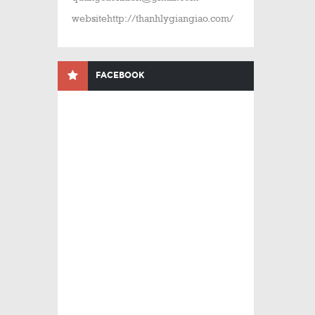
websitehttp://thanhlygiangiao.com/
FACEBOOK