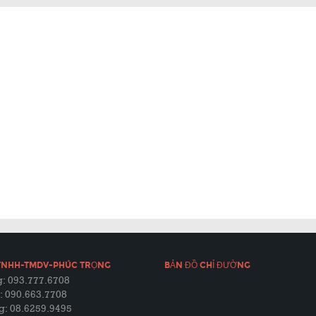
TNHH-TMDV-PHÚC TRỌNG
BẢN ĐỒ CHỈ ĐƯỜNG
: 093.777.6708
: 090.663.7708
g: 08.6259.9495