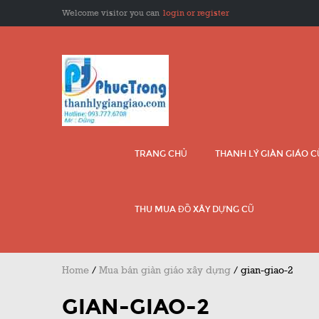
Welcome visitor you can
login or register
TRANG CHỦ
THANH LÝ GIÀN GIÁO 
THU MUA ĐỒ XÂY DỰNG CŨ
Home
/
Mua bán giàn giáo xây dựng
/
gian-giao-2
GIAN-GIAO-2