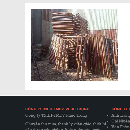
CÔNG TY TNHH-TMDV-PHÚC TRỌNG
CÔNG TY 
Công ty TNHH-TMDV Phúc Trọng
Anh Trọng
Chị Nhiên
Chuyên thu mua, thanh lý giàn giáo, thiết bị
Văn Phòn
xây dựng,cây chống, kích u,tôn sàn, máy