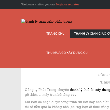
Welcome visitor you can
login or register
TRANG CHỦ
THANH LÝ GIÀN GIÁO 
THU MUA ĐỒ XÂY DỰNG CŨ
CÔNG 
THAN
Công ty Phúc Trọng chuyên
thanh lý thiết bị xây dựn
gồ ,kích u ,máy trọn bê tông vvv
Khi bạn đã nhận được công trình dù lớn hay nhỏ điều 
thì số tiền quả là không nhỏ ,nhưng bạn đi thuê công t