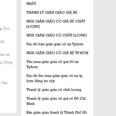
NHẤT
THANH LÝ GIÀN GIÁO GIÁ RẺ
MUA GIÀN GIÁO CŨ GIÁ RẺ CHẤT
LƯỢNG
p, Trà
MUA GIÀN GIÁO CŨ CHẤT LƯỢNG
ất,
Địa chỉ bán giàn giáo cũ tại Tphcm
MUA GIÀN GIÁO CŨ GIÁ RẺ TP.HCM
uận an
Thu mua giàn giáo cũ giá tốt tại
ng, đồng
Tphcm
Địa chỉ thu mua giàn giáo cũ tại tp.
hcm đáng tin cậy
, Tân
Thanh lý giàn giáo cũ chất lượng
Thanh lý giàn giáo cũ giá rẻ Hồ Chí
Minh
Bán giàn giáo thanh lý Thành Phố Hồ