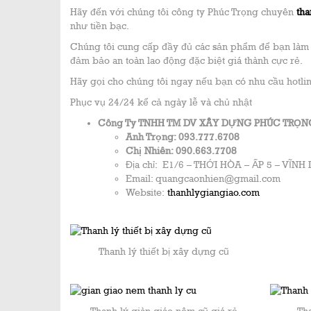
Hãy đến với chúng tôi công ty Phúc Trọng chuyên
tha
như tiền bạc.
Chúng tôi cung cấp đầy đủ các sản phẩm để bạn làm 
đảm bảo an toàn lao động đặc biệt giá thành cực rẻ.
Hãy gọi cho chúng tôi ngay nếu bạn có nhu cầu hotli
Phục vụ 24/24 kể cả ngày lễ và chủ nhật
Công Ty TNHH TM DV XÂY DỰNG PHÚC TRỌ
Anh Trọng: 093.777.6708
Chị Nhiên: 090.663.7708
Địa chỉ: E1/6 – THỚI HÒA – ẤP 5 – VĨN
Email: quangcaonhien@gmail.com
Website:
thanhlygiangiao.com
Thanh lý thiết bị xây dựng cũ