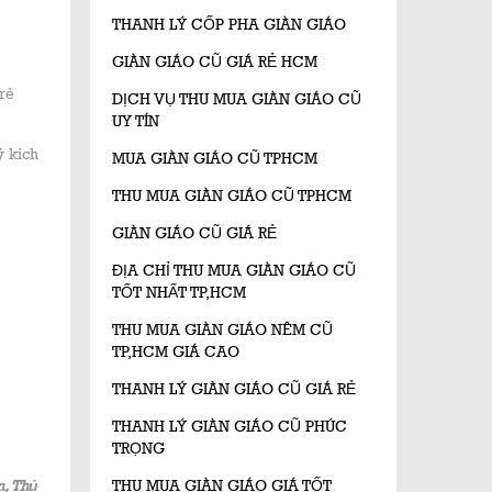
THANH LÝ CỐP PHA GIÀN GIÁO
GIÀN GIÁO CŨ GIÁ RẺ HCM
rẻ
DỊCH VỤ THU MUA GIÀN GIÁO CŨ
UY TÍN
ý kích
MUA GIÀN GIÁO CŨ TPHCM
THU MUA GIÀN GIÁO CŨ TPHCM
GIÀN GIÁO CŨ GIÁ RẺ
ĐỊA CHỈ THU MUA GIÀN GIÁO CŨ
TỐT NHẤT TP,HCM
THU MUA GIÀN GIÁO NÊM CŨ
TP,HCM GIÁ CAO
THANH LÝ GIÀN GIÁO CŨ GIÁ RẺ
THANH LÝ GIÀN GIÁO CŨ PHÚC
TRỌNG
THU MUA GIÀN GIÁO GIÁ TỐT
n, Thủ