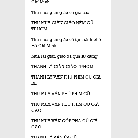
Chí Minh
Thu mua giàn giáo cũ giá cao
THU MUA GIÀN GIÁO NÊM CŨ
TP.HCM
Thu mua giàn giáo cũ tại thành phố
Hồ Chí Minh
Mua lại giàn giáo đã qua sử dụng
THANH LÝ GIÀN GIÁO TP.HCM
THANH LÝ VÁN PHỦ PHIM CŨ GIÁ
RẺ
THU MUA VÁN PHỦ PHIM CŨ
THU MUA VÁN PHỦ PHIM CŨ GIÁ
CAO
THU MUA VÁN CỐP PHA CŨ GIÁ
CAO
THANH LÝ VÁN ÉP CŨ