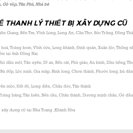
h, Gò vấp, Tân Phú, Nhà bè
Ể THANH LÝ THIẾT BỊ XÂY DỰNG CŨ
iền Giang, Bến Tre, Vĩnh Long, Long An, Cần Thơ, Sóc Trăng, Đồng Thá
 hoà, Trảng bom, Vĩnh cửu, Long khánh, Định quán, Xuân lộc, Thống nh
m tại tỉnh Đồng Nai
hủ dầu một, Tân uyên, Dĩ an, Bến cát, Phú giáo, An bình, Dầu tiếng, Th
Bù đốp, Lộc ninh, Gia mập, Bình long, Chơn thành, Phước long, bù đă
yên mộc, Đất đỏ, Long điền, Châu đức, Tân thành
Trảng bàng, Tân biên, Bến cầu, Châu thành, Dương minh châu, Gò dầu
bị xây dựng cũ tại Nha Trang ,Khánh Hòa