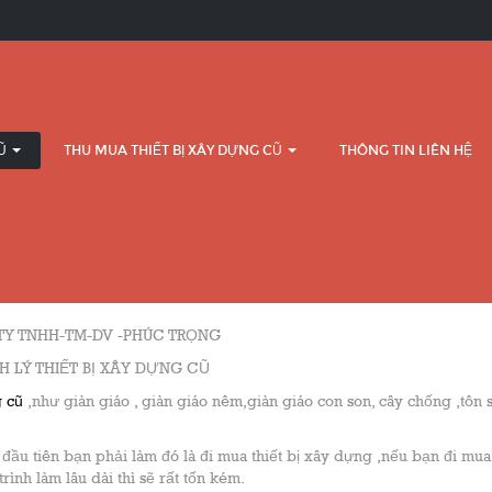
CŨ
THU MUA THIẾT BỊ XÂY DỰNG CŨ
THÔNG TIN LIÊN HỆ
TY TNHH-TM-DV -PHÚC TRỌNG
H LÝ THIẾT BỊ XÂY DỰNG CŨ
g cũ
,như giàn giáo , giàn giáo nêm,giàn giáo con son, cây chống ,tôn 
đầu tiên bạn phải làm đó là đi mua thiết bị xây dựng ,nếu bạn đi mu
rình làm lâu dài thì sẽ rất tốn kém.