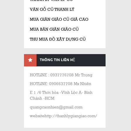
VÁN GỖ CŨ THANH LÝ
MUA GIÀN GIÁO CŨ GIÁ CAO
MUA BÁN GIÀN GIÁO CŨ
THU MUA ĐỒ XÂY DỰNG CŨ
THÔNG TIN LIÊN HỆ
HOTLINE : 0937776708 Mr Trọng
HOTLINE: 0906637708 Ms Nhiên
E 1 /6 Thới hòa -Vĩnh Lộc A- Bình
Chánh -HCM
quangcaonhien@gmail.com
websitehttp://thanhlygiangiao.com/