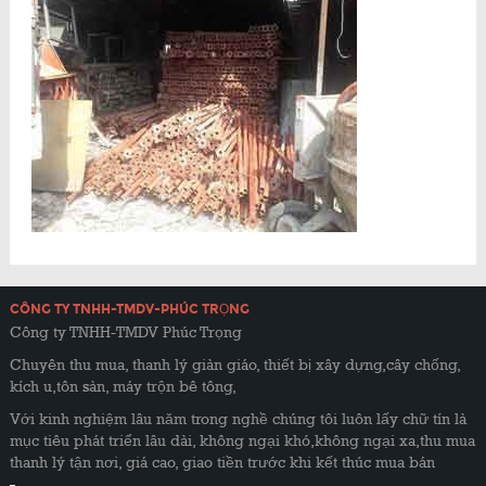
CÔNG TY TNHH-TMDV-PHÚC TRỌNG
Công ty TNHH-TMDV Phúc Trọng
Chuyên thu mua, thanh lý giàn giáo, thiết bị xây dựng,cây chống,
kích u,tôn sàn, máy trộn bê tông,
Với kinh nghiệm lâu năm trong nghề chúng tôi luôn lấy chữ tín là
mục tiêu phát triển lâu dài, không ngại khó,không ngại xa,thu mua
thanh lý tận nơi, giá cao, giao tiền trước khi kết thúc mua bán