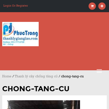
Login Or Register
Home
/
Thanh lý cây chống tăng cũ
/
chong-tang-cu
CHONG-TANG-CU