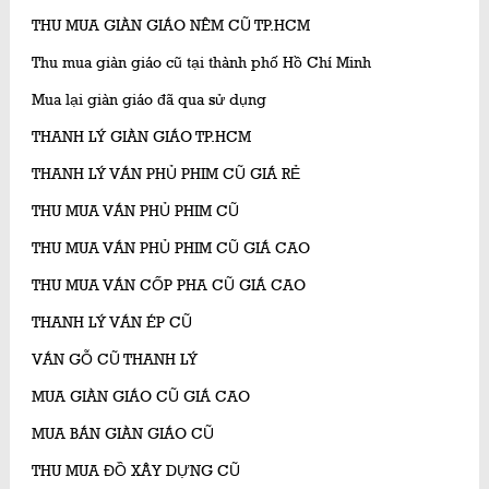
THU MUA GIÀN GIÁO NÊM CŨ TP.HCM
Thu mua giàn giáo cũ tại thành phố Hồ Chí Minh
Mua lại giàn giáo đã qua sử dụng
THANH LÝ GIÀN GIÁO TP.HCM
THANH LÝ VÁN PHỦ PHIM CŨ GIÁ RẺ
THU MUA VÁN PHỦ PHIM CŨ
THU MUA VÁN PHỦ PHIM CŨ GIÁ CAO
THU MUA VÁN CỐP PHA CŨ GIÁ CAO
THANH LÝ VÁN ÉP CŨ
VÁN GỖ CŨ THANH LÝ
MUA GIÀN GIÁO CŨ GIÁ CAO
MUA BÁN GIÀN GIÁO CŨ
THU MUA ĐỒ XÂY DỰNG CŨ