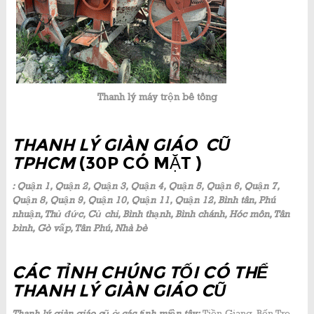
Thanh lý máy trộn bê tông
THANH LÝ GIÀN GIÁO CŨ
TPHCM
(30P CÓ MẶT )
: Quận 1, Quận 2, Quận 3, Quận 4, Quận 5, Quận 6, Quận 7,
Quận 8, Quận 9, Quận 10, Quận 11, Quận 12, Bình tân, Phú
nhuận, Thủ đức, Củ chi, Bình thạnh, Bình chánh, Hóc môn, Tân
bình, Gò vấp, Tân Phú, Nhà bè
CÁC TỈNH CHÚNG TỐI CÓ THỂ
THANH LÝ GIÀN GIÁO CŨ
Thanh lý giàn giáo cũ ở các tỉnh miền tây:
Tiền Giang, Bến Tre,