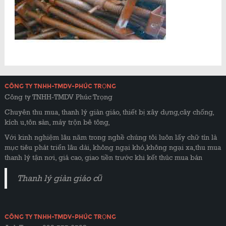
CÔNG TY TNHH-TMDV-PHÚC TRỌNG
Công ty TNHH-TMDV Phúc Trọng
Chuyên thu mua, thanh lý giàn giáo, thiết bị xây dựng,cây chống,
kích u,tôn sàn, máy trộn bê tông,
Với kinh nghiệm lâu năm trong nghề chúng tôi luôn lấy chữ tín là
mục tiêu phát triển lâu dài, không ngại khó,không ngại xa,thu mua
thanh lý tận nơi, giá cao, giao tiền trước khi kết thúc mua bán
Thanh lý giàn giáo cũ
CÔNG TY TNHH-TMDV-PHÚC TRỌNG