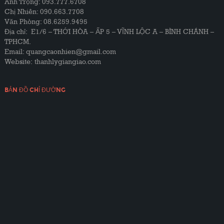
Anh Trọng: 093.777.6708
Chị Nhiên: 090.663.7708
Văn Phòng: 08.6259.9495
Địa chỉ: E1/6 – THỚI HÒA – ẤP 5 – VĨNH LỘC A – BÌNH CHÁNH –
TPHCM.
Email: quangcaonhien@gmail.com
Website:
thanhlygiangiao.com
BẢN ĐỒ CHỈ ĐƯỜNG