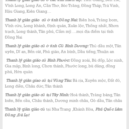
Vĩnh Long, Long An, Cần Thơ, Sóc Trăng, Đồng Tháp, Trà Vinh,
Hậu Giang, Kiên Giang…
Thanh lý giàn giáo cũ ở tỉnh Đồng Nai:
Biên hoà, Trảng bom,
Vĩnh cửu, Long khánh, Định quán, Xuân lộc, Thống nhất, Nhơn
trạch, Long thành, Tân phú, Cẩm mỹ….mọi địa điểm tại tỉnh
Đồng Nai
Thanh lý giàn giáo cũ ở tỉnh Cũ Bình Dương:
Thủ dầu một, Tân
uyên, Dĩ an, Bến cát, Phú giáo, An bình, Dầu tiếng, Thuận an
Thanh lý giàn giáo cũ Bình Phước:
Đồng xoài, Bù đốp, Lộc ninh,
Gia mập, Bình long, Chơn thành, Phước long, bù đăng, đồng
phú, Hớn quản
Thanh lý giàn giao cũ tại Vũng Tàu:
Bà rịa, Xuyên mộc, Đất đỏ,
Long điền, Châu đức, Tân thành
Thanh lý giàn giáo cũ tại Tây Ninh:
Hoà thành, Trảng bàng, Tân
biên, Bến cầu, Châu thành, Dương minh châu, Gò dầu, Tân châu
Thanh lý giàn giáo cũ
tại Nha Trang ,Khánh Hòa,
Phú Quốc Lâm
Đồng ,Đà Lạt