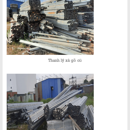
Thanh lý xà gồ cũ