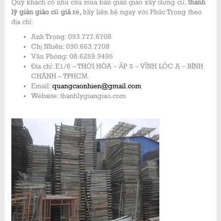
Quý khách có nhu cầu mua bán giàn giáo xây dựng cũ,
thanh
lý giàn giáo cũ giá rẻ,
hãy liên hệ ngay với Phúc Trọng theo
địa chỉ:
Anh Trọng: 093.777.6708
Chị Nhiên: 090.663.7708
Văn Phòng: 08.6259.9495
Địa chỉ: E1/6 – THỚI HÒA – ẤP 5 – VĨNH LỘC A – BÌNH
CHÁNH – TPHCM.
Email:
quangcaonhien@gmail.com
Website: thanhlygiangiao.com