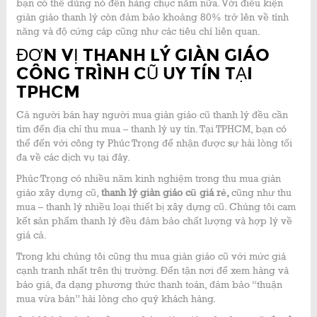
bạn có thể dùng nó đến hàng chục năm nữa. Với điều kiện
giàn giáo thanh lý còn đảm bảo khoảng 80% trở lên về tính
năng và độ cứng cáp cũng như các tiêu chí liên quan.
ĐƠN VỊ THANH LÝ GIÀN GIÁO
CÔNG TRÌNH CŨ UY TÍN TẠI
TPHCM
Cả người bán hay người mua giàn giáo cũ thanh lý đều cần
tìm đến địa chỉ thu mua – thanh lý uy tín. Tại TPHCM, bạn có
thể đến với công ty Phúc Trọng để nhận được sự hài lòng tối
đa về các dịch vụ tại đây.
Phúc Trọng có nhiều năm kinh nghiệm trong thu mua giàn
giáo xây dựng cũ,
thanh lý giàn giáo cũ giá rẻ,
cũng như thu
mua – thanh lý nhiều loại thiết bị xây dựng cũ. Chúng tôi cam
kết sản phẩm thanh lý đều đảm bảo chất lượng và hợp lý về
giá cả.
Trong khi chúng tôi cũng thu mua giàn giáo cũ với mức giá
cạnh tranh nhất trên thị trường. Đến tận nơi để xem hàng và
báo giá, đa dạng phương thức thanh toán, đảm bảo “thuận
mua vừa bán” hài lòng cho quý khách hàng.