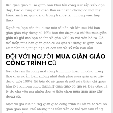
Bán giàn giáo cũ sẽ giúp bạn khỏi tốn công sức sắp xếp, dọn
dẹp, bảo dưỡng giàn giáo. Bạn sẽ nhanh chóng có một mặt
bằng sạch sẽ, gọn gàng, trống trải để làm những việc tiếp
theo.
Ngoài ra, bạn còn thu được một số tiền rất lớn sau khi bán
giàn giáo xây dựng cũ. Nếu bạn tìm được địa chỉ
thu mua giàn
giáo cũ giá cao
bạn sẽ thu về gần 50% so với vốn bỏ ra. Có
thể thấy, mua bán giàn giáo cũ đã qua sử dụng sẽ giúp bạn
rất nhiều thứ, thuận tiện và còn thu về số vốn ban đầu.
ĐỐI VỚI NGƯỜI MUA GIÀN GIÁO
CÔNG TRÌNH CŨ
Nếu chỉ cần thi công một công trình nhỏ hoặc thi công trong
thời gian ngắn, bạn không nhất định phải mua giàn giáo xây
dựng mới 100%. Số tiền đó sẽ giảm đi một nửa thậm chỉ giảm
hẳn 2/3 khi bạn chọn
thanh lý giàn giáo cũ giá rẻ.
Đây cũng là
lý do chủ yếu mà nhiều đơn vị thầu chọn
mua giàn giáo xây
dựng cũ
.
Mặc dù giá của những giàn giáo công trình cũ rất rẻ so với bộ
giàn giáo mới. Thế nhưng nhà thầu vẫn có thể yên tâm rằng