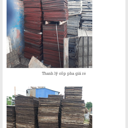
Thanh lý cốp pha giá rẻ