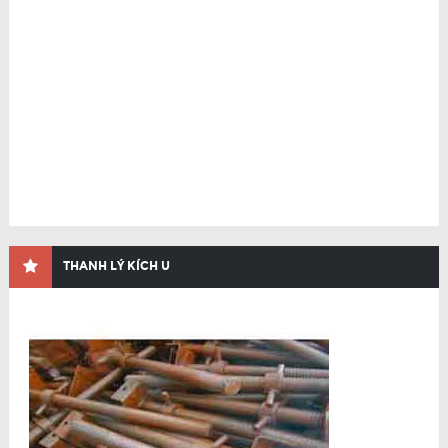
THANH LÝ KÍCH U