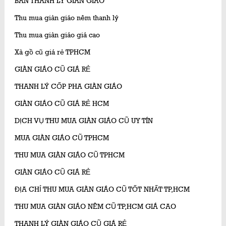
BÁN THANH LÝ GIÀN GIÁO
Thu mua giàn giáo nêm thanh lý
Thu mua giàn giáo giá cao
Xà gồ cũ giá rẻ TPHCM
GIÀN GIÁO CŨ GIÁ RẺ
THANH LÝ CỐP PHA GIÀN GIÁO
GIÀN GIÁO CŨ GIÁ RẺ HCM
DỊCH VỤ THU MUA GIÀN GIÁO CŨ UY TÍN
MUA GIÀN GIÁO CŨ TPHCM
THU MUA GIÀN GIÁO CŨ TPHCM
GIÀN GIÁO CŨ GIÁ RẺ
ĐỊA CHỈ THU MUA GIÀN GIÁO CŨ TỐT NHẤT TP,HCM
THU MUA GIÀN GIÁO NÊM CŨ TP,HCM GIÁ CAO
THANH LÝ GIÀN GIÁO CŨ GIÁ RẺ