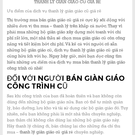
THANH LÝ GIÀN GIÁO CŨ GIÁ RẺ
Ưu điểm của dịch vụ thanh lý giàn giáo cũ giá rẻ
Thị trường mua bán giàn giáo cũ giá rẻ cực kỳ sôi động với
nhiều đơn vị thu mua – thanh lý trên khắp cả nước. Thay vì
phải mua những bộ giàn giáo xây dựng mới toanh với chi
phí rất lớn, một nhà thầu sẽ chọn mua giàn giáo cũ còn công
năng và tiết kiệm bớt chi phí. Và kể cả với người có sẵn
những bộ giàn giáo cũ, dịch vụ thanh lý giàn giáo cũ giá rẻ
cũng hữu ích với họ. Ngay bây giờ, mời bạn đọc cùng tìm
hiểu những ưu điểm của dịch vụ mua bán thanh lý giàn giáo
công trình cũ nhé!
ĐỐI VỚI NGƯỜI BÁN GIÀN GIÁO
CÔNG TRÌNH CŨ
Sau khi công trình của bạn đã hoàn thiện và bạn không còn
dùng đến những bộ giàn giáo nữa. Bạn có thể tự mình quản
lý, bảo dưỡng, lưu kho và tái sử dụng các bộ giàn giáo đó. Tuy
nhiên, nếu bạn không phải là một nhà thầu chuyên nghiệp,
bạn thậm chí không cần dùng lại những bộ giàn giáo này.
Hãy thanh lý chúng đi, bán chúng lại cho những địa chỉ thu
mua –
thanh lý giàn giáo cũ giá rẻ
chuyên nghiệp.