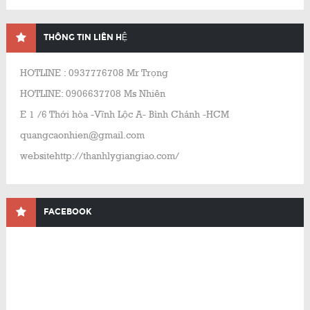
THÔNG TIN LIÊN HỆ
HOTLINE : 0937776708 Mr Trọng
HOTLINE: 0906637708 Ms Nhiên
E 1 /6 Thới hòa -Vĩnh Lộc A- Bình Chánh -HCM
quangcaonhien@gmail.com
websitehttp://thanhlygiangiao.com/
FACEBOOK