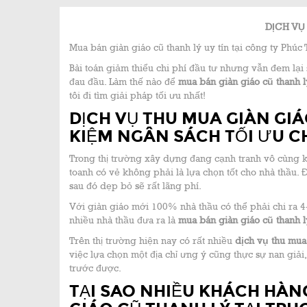
DỊCH VỤ
Mua bán giàn giáo cũ thanh lý uy tín tại công ty Ph
Bài toán giảm thiểu chi phí đầu tư nhưng vẫn đem lại 
đau đầu. Làm thế nào để
mua bán giàn giáo cũ thanh l
tôi đi tìm giải pháp tối ưu nhất!
DỊCH VỤ THU MUA GIÀN GIÁO
KIỆM NGÂN SÁCH TỐI ƯU C
Trong thị trường xây dựng đang cạnh tranh vô cùng kh
toanh có vẻ không phải là lựa chọn tốt cho nhà thầu. Đ
sau đó dẹp bỏ sẽ rất lãng phí.
Với giàn giáo mới 100% nhà thầu có thể phải chi ra 4
nhiều nhà thầu đưa ra là
mua bán giàn giáo cũ thanh l
Trên thị trường hiện nay có rất nhiều
dịch vụ thu
mua 
việc lựa chọn một địa chỉ ưng ý cũng thực sự nan gi
trước được.
TẠI SAO NHIỀU KHÁCH HÀ