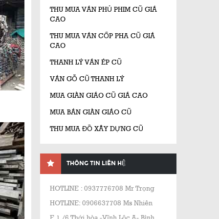
THU MUA VÁN PHỦ PHIM CŨ GIÁ
CAO
THU MUA VÁN CỐP PHA CŨ GIÁ
CAO
THANH LÝ VÁN ÉP CŨ
VÁN GỖ CŨ THANH LÝ
MUA GIÀN GIÁO CŨ GIÁ CAO
MUA BÁN GIÀN GIÁO CŨ
THU MUA ĐỒ XÂY DỰNG CŨ
THÔNG TIN LIÊN HỆ
HOTLINE : 0937776708 Mr Trọng
HOTLINE: 0906637708 Ms Nhiên
E 1 /6 Thới hòa -Vĩnh Lộc A- Bình