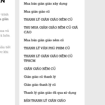
ÀN
Mua bán giàn giáo xây dựng
Mua giàn giáo cũ
 trình
 giàn
THANH LÝ GIÀN GIÁO NÊM CŨ
THU MUA GIÀN GIÁO NÊM CŨ GIÁ
mua và
CAO
và luôn
Mua bán giàn giáo nêm cũ
ầu tiết
THANH LÝ VÁN PHỦ PHIM CŨ
ớc khi
THANH LÝ GIÀN GIÁO NÊM CŨ
TPHCM
GIÀN GIÁO NÊM CŨ
Giàn giáo cũ thanh lý
Giàn giáo thanh lý cũ
Thanh lý giàn giáo đã qua sử dụng
BÁN THANH LÝ GIÀN GIÁO