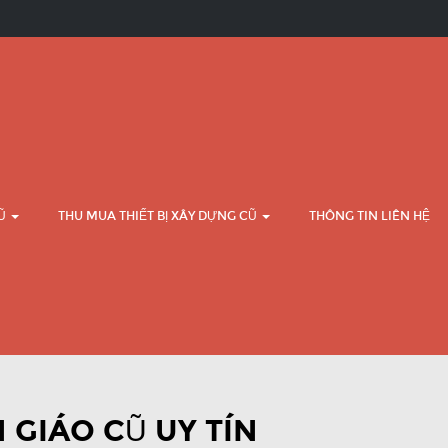
CŨ
THU MUA THIẾT BỊ XÂY DỰNG CŨ
THÔNG TIN LIÊN HỆ
 GIÁO CŨ UY TÍN