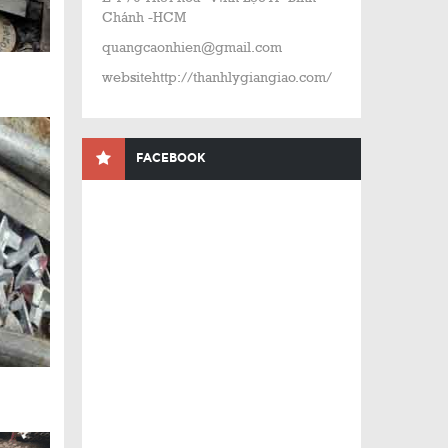
Chánh -HCM
quangcaonhien@gmail.com
websitehttp://thanhlygiangiao.com/
FACEBOOK