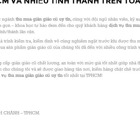
HCM VÀ NHIỀU TỈNH THÀNH TRÊN TO
ng ngành
thu mua giàn giáo cũ uy tín,
cùng với đội ngũ nhân viên, kỹ sư
nh gọn – khoa học tự hào đem đến cho quý khách hàng
dịch vụ thu
mua
nh/thành lân cận.
á trình kiểm tra, kiểm định vô cùng nghiêm ngặt trước khi được thu 
ua sản phẩm giàn giáo cũ của chúng tôi đã đến với nhiều công trình 
g cấp giàn giáo cũ chất lượng, an toàn với mức giá tốt nhất giúp nhà th
iện cho chúng tôi và sẽ được giao hàng tận nơi, kiểm hàng chặt chẽ trư
 vụ thu mua giàn giáo cũ uy tín
tốt nhất tại TPHCM!
ÌNH CHÁNH – TPHCM.