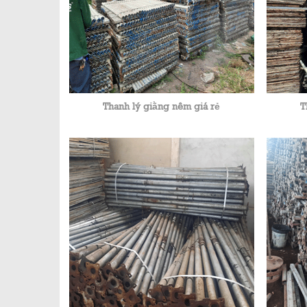
Thanh lý giằng nêm giá rẻ
T