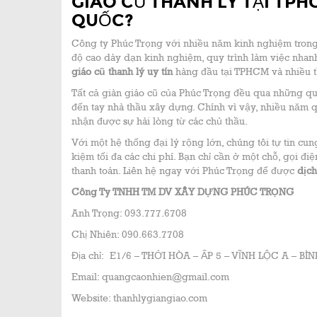
GIÁO CŨ THANH LÝ TẠI TP
QUỐC?
Công ty Phúc Trọng với nhiều năm kinh nghiệm tro
độ cao dày dạn kinh nghiệm, quy trình làm việc nha
giáo cũ thanh lý
uy tín
hàng đầu tại TPHCM và nhiều tỉ
Tất cả giàn giáo cũ của Phúc Trọng đều qua những qu
đến tay nhà thầu xây dựng. Chính vì vậy, nhiều năm q
nhận được sự hài lòng từ các chủ thầu.
Với một hệ thống đại lý rộng lớn, chúng tôi tự tin cun
kiệm tối đa các chi phí. Bạn chỉ cần ở một chỗ, gọi đ
thanh toán. Liên hệ ngay với Phúc Trọng để được
dịch
Công Ty TNHH TM DV XÂY DỰNG PHÚC TRỌNG
Anh Trọng: 093.777.6708
Chị Nhiên: 090.663.7708
Địa chỉ: E1/6 – THỚI HÒA – ẤP 5 – VĨNH LỘC A – B
Email: quangcaonhien@gmail.com
Website: thanhlygiangiao.com