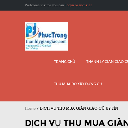
Welcome visitor you can
login or register
TRANG CHỦ
THANH LÝ GIÀN GIÁO 
THU MUA ĐỒ XÂY DỰNG CŨ
Home
/
DỊCH VỤ THU MUA GIÀN GIÁO CŨ UY TÍN
DỊCH VỤ THU MUA GIÀN