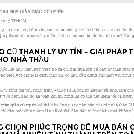
 THU MUA GIÀN GIÁO CŨ UY TÍN
úc Trọng TPHCM
sự an toàn tuyệt đối khi chọn mua giàn giáo cũ là điều mà nhà thầu th
ý
uy tín
chất lượng và sau đó có thể mua bán lại để thu hồi vốn? Cùn
 CŨ THANH LÝ UY TÍN – GIẢI PHÁP T
HO NHÀ THẦU
ốc liệt như hiện nay, việc bỏ ra chi phí quá lớn để đầu tư giàn giáo 
ặc biệt, với các loại giàn giáo chỉ có nhu cầu dùng cho một vài công t
-5% tổng chi phí công trình – thực sự là con số không hề nhỏ. Lựa ch
ý
vừa đảm bảo độ an toàn khi thi công lại có thể tiết kiệm tối đa ngân 
giàn giáo cũ
uy tín
có thể đáp ứng được nhu cầu của các nhà thầu. V
ải, chỉ cần một chút nhầm lẫn đã có thể dẫn đến những hậu quả không 
NG CHỌN PHÚC TRỌNG ĐỂ MUA BÁN 