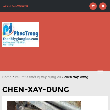
Login Or Register
Home
/
Thu mua thiết bị xây dựng cũ
/
chen-xay-dung
CHEN-XAY-DUNG