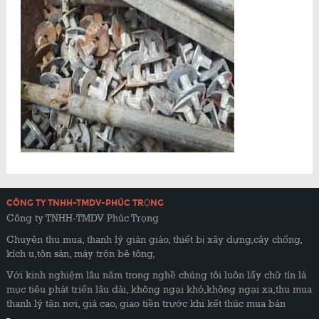
CÔNG TY TNHH-TMDV-PHÚC TRỌNG
Công ty TNHH-TMDV Phúc Trọng
Chuyên thu mua, thanh lý giàn giáo, thiết bị xây dựng,cây chống,
kích u,tôn sàn, máy trộn bê tông,
Với kinh nghiệm lâu năm trong nghề chúng tôi luôn lấy chữ tín là
mục tiêu phát triển lâu dài, không ngại khó,không ngại xa,thu mua
thanh lý tận nơi, giá cao, giao tiền trước khi kết thúc mua bán