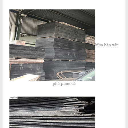
Mua bán ván
phủ phim cũ