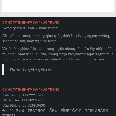
CÔNG TY TNHH-TMDV-PHÚC TRỌNG
Công ty TNHH-TMDV Phúc Trọng
Chuyên thu mua, thanh lý giàn giáo, thiết bị xây dựng,cây chống,
kích u,tôn sàn, máy trộn bê tông,
Với kinh nghiệm lâu năm trong nghề chúng tôi luôn lấy chữ tín là
mục tiêu phát triển lâu dài, không ngại khó,không ngại xa,thu mua
thanh lý tận nơi, giá cao, giao tiền trước khi kết thúc mua bán
Thanh lý giàn giáo cũ
CÔNG TY TNHH-TMDV-PHÚC TRỌNG
Anh Trọng: 093.777.6708
Chị Nhiên: 090.663.7708
Văn Phòng: 08.6259.9495
Địa chỉ: E1/6 – THỚI HÒA – ẤP 5 – VĨNH LỘC A – BÌNH CHÁNH –
TPHCM.