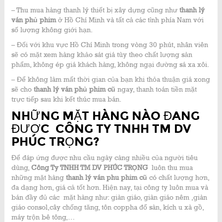
– Thu mua hàng thanh lý thiết bị xây dựng cũng như
thanh lý
ván phủ phim
ở Hồ Chí Minh và tất cả các tỉnh phía Nam với
số lượng không giới hạn.
– Đối với khu vực Hồ Chí Minh trong vòng 30 phút, nhân viên
sẽ có mặt xem hàng khảo sát giá tùy theo chất lượng sản
phẩm, không ép giá khách hàng, không ngại đường sá xa xôi.
– Để không làm mất thời gian của bạn khi thỏa thuận giá xong
sẽ cho
thanh lý ván phủ phim cũ
ngay, thanh toán tiền mặt
trực tiếp sau khi kết thúc mua bán.
NHỮNG MẶT HÀNG NÀO ĐANG
ĐƯỢC CÔNG TY TNHH TM DV
PHÚC TRỌNG?
Để đáp ứng được nhu cầu ngày càng nhiều của người tiêu
dùng,
Công Ty TNHH TM DV PHÚC TRỌNG
luôn thu mua
những mặt hàng
thanh lý ván phu phim cũ
có chất lượng hơn,
đa dạng hơn, giá cả tốt hơn. Hiện nay, tại công ty luôn mua và
bán đầy đủ các mặt hàng như: giàn giáo, giàn giáo nêm ,giàn
giáo consol,cây chống tăng, tôn coppha đổ sàn, kích u xà gồ,
máy trộn bê tông,…