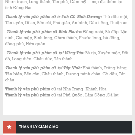
Nhơn trạch, Long thành, Tân phú, Cẩm mỹ….mọi địa điểm tại
tỉnh Đồng Nai
Thanh lý ván phủ phim cũ ở tỉnh Cũ Bình Dương:
Thủ dầu một,
Tân uyên, Dĩ an, Bến cát, Phú giáo, An bình, Dầu tiếng, Thuận an
Thanh lý ván phủ phim cũ Bình Phước:
Đồng xoài, Bù đốp, Lộc
ninh, Gia mập, Bình long, Chơn thành, Phước long, bù đăng,
đồng phú, Hớn quản
Thanh lý ván phủ phim cũ tại Vũng Tàu:
Bà rịa, Xuyên mộc, Đất
đỏ, Long điền, Châu đức, Tân thành
Thanh lý ván phủ phim cũ tại Tây Ninh:
Hoà thành, Trảng bàng,
Tân biên, Bến cầu, Châu thành, Dương minh châu, Gò dầu, Tân
châu
Thanh lý ván phủ phim cũ
tại Nha Trang ,Khánh Hòa
Thanh lý ván phủ phim cũ
tại Phú Quốc , Lâm Đồng ,Đà lạt
THANH LÝ GIÀN GIÁO