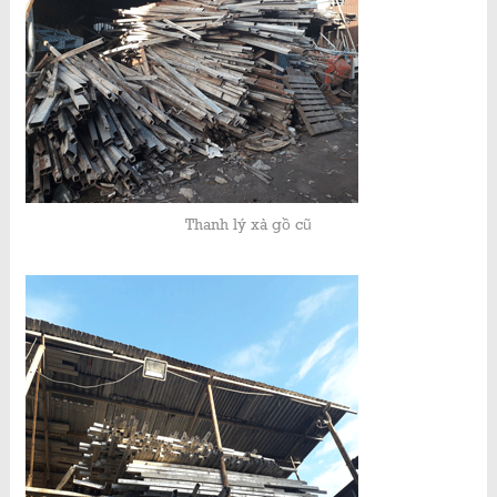
Thanh lý xà gồ cũ