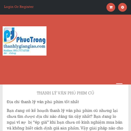
Login Or Register
THANH LÝ VÁN PHỦ PHIM CŨ
Địa chỉ thanh lý ván phủ phim tốt nhất
Bạn đang có kế hoạch thanh lý ván phủ phim cũ nhưng lại
chưa tìm được địa chỉ nào đáng tin cậy nhất? Bạn đang lo
ngại vì sợ bị “ép giá” khi bạn chưa có kinh nghiệm mua bán
và không biết cách định giá sản phẩm. Vậy giải pháp nào cho