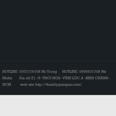
HOTLINE :0937776708 Mr Trọng HOTLINE :0906637708 Ms
Nhiên Địa chỉ E1 /6- THỚI HÒA- VĨNH LỘC A -BÌNH CHÁNH -
HCM web site http://thanhlygiangiao.com/