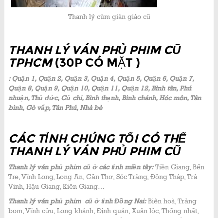
Thanh lý cùm giàn giáo cũ
THANH LÝ VÁN PHỦ PHIM CŨ
TPHCM
(30P CÓ MẶT )
: Quận 1, Quận 2, Quận 3, Quận 4, Quận 5, Quận 6, Quận 7,
Quận 8, Quận 9, Quận 10, Quận 11, Quận 12, Bình tân, Phú
nhuận, Thủ đức, Củ chi, Bình thạnh, Bình chánh, Hóc môn, Tân
bình, Gò vấp, Tân Phú, Nhà bè
CÁC TỈNH CHÚNG TỐI CÓ THỂ
THANH LÝ VÁN PHỦ PHIM CŨ
Thanh lý ván phủ phim cũ ở các tỉnh miền tây:
Tiền Giang, Bến
Tre, Vĩnh Long, Long An, Cần Thơ, Sóc Trăng, Đồng Tháp, Trà
Vinh, Hậu Giang, Kiên Giang…
Thanh lý ván phủ phim cũ ở tỉnh Đồng Nai:
Biên hoà, Trảng
bom, Vĩnh cửu, Long khánh, Định quán, Xuân lộc, Thống nhất,