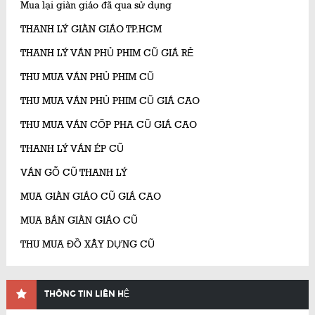
Mua lại giàn giáo đã qua sử dụng
THANH LÝ GIÀN GIÁO TP.HCM
THANH LÝ VÁN PHỦ PHIM CŨ GIÁ RẺ
THU MUA VÁN PHỦ PHIM CŨ
THU MUA VÁN PHỦ PHIM CŨ GIÁ CAO
THU MUA VÁN CỐP PHA CŨ GIÁ CAO
THANH LÝ VÁN ÉP CŨ
VÁN GỖ CŨ THANH LÝ
MUA GIÀN GIÁO CŨ GIÁ CAO
MUA BÁN GIÀN GIÁO CŨ
THU MUA ĐỒ XÂY DỰNG CŨ
THÔNG TIN LIÊN HỆ