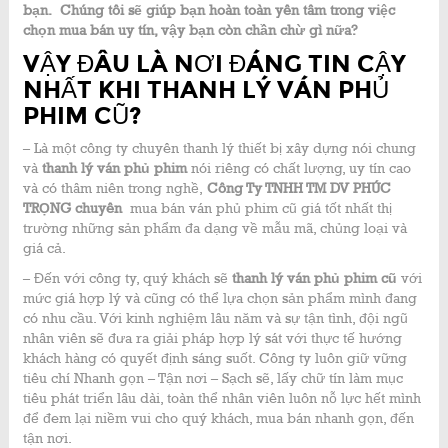
bạn. Chúng tôi sẽ giúp bạn hoàn toàn yên tâm trong việc
chọn mua bán uy tín, vậy bạn còn chần chừ gì nữa?
VẬY ĐÂU LÀ NƠI ĐÁNG TIN CẬY
NHẤT KHI THANH LÝ VÁN PHỦ
PHIM CŨ?
– Là một công ty chuyên thanh lý thiết bị xây dựng nói chung
và
thanh lý ván phủ phim
nói riêng có chất lượng, uy tín cao
và có thâm niên trong nghề,
Công Ty TNHH TM DV PHÚC
TRỌNG chuyên
mua bán ván phủ phim cũ giá tốt nhất thị
trường những sản phẩm đa dạng về mẫu mã, chủng loại và
giá cả.
– Đến với công ty, quý khách sẽ
thanh lý ván phủ phim cũ
với
mức giá hợp lý và cũng có thể lựa chọn sản phẩm mình đang
có nhu cầu. Với kinh nghiệm lâu năm và sự tận tình, đội ngũ
nhân viên sẽ đưa ra giải pháp hợp lý sát với thực tế hướng
khách hàng có quyết định sáng suốt. Công ty luôn giữ vững
tiêu chí Nhanh gọn – Tận nơi – Sạch sẽ, lấy chữ tín làm mục
tiêu phát triển lâu dài, toàn thể nhân viên luôn nỗ lực hết mình
để đem lại niềm vui cho quý khách, mua bán nhanh gọn, đến
tận nơi.