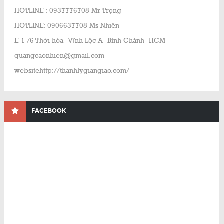
HOTLINE : 0937776708 Mr Trọng
HOTLINE: 0906637708 Ms Nhiên
E 1 /6 Thới hòa -Vĩnh Lộc A- Bình Chánh -HCM
quangcaonhien@gmail.com
websitehttp://thanhlygiangiao.com/
FACEBOOK