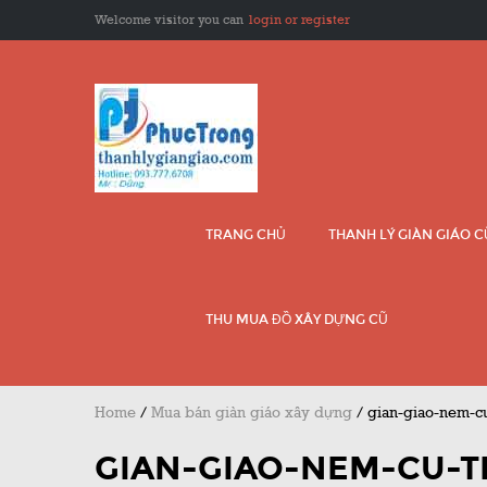
Welcome visitor you can
login or register
TRANG CHỦ
THANH LÝ GIÀN GIÁO 
THU MUA ĐỒ XÂY DỰNG CŨ
Home
/
Mua bán giàn giáo xây dựng
/
gian-giao-nem-cu
GIAN-GIAO-NEM-CU-T