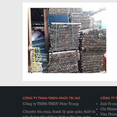
CÔNG TY TNHH-TMDV-PHÚC TRỌNG
CÔNG TY 
Công ty TNHH-TMDV Phúc Trọng
Anh Trọng
Chị Nhiên
Chuyên thu mua, thanh lý giàn giáo, thiết bị
Văn Phòn
xây dựng,cây chống, kích u,tôn sàn, máy