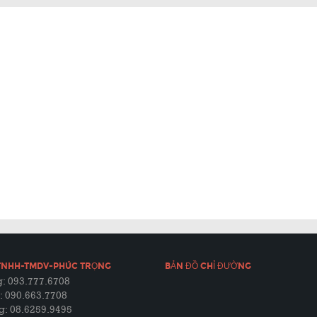
TNHH-TMDV-PHÚC TRỌNG
BẢN ĐỒ CHỈ ĐƯỜNG
: 093.777.6708
: 090.663.7708
g: 08.6259.9495