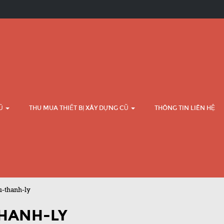
CŨ
THU MUA THIẾT BỊ XÂY DỰNG CŨ
THÔNG TIN LIÊN HỆ
-thanh-ly
HANH-LY