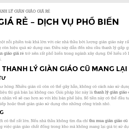
ANH LÝ GIÀN GIÁO GIÁ RẺ
IÁ RẺ – DỊCH VỤ PHỔ BIẾN
 một nỗi phiền toái khá lớn với các nhà thầu bởi lượng giàn giáo này r
ng còn hiệu quả sử dụng cao. Điều này dẫn đến nhu cầu thanh lý gấp g
àn giáo giá rẻ
trở nên rất phổ biến trong ngành xây dựng. Để hiểu rõ
.
 THANH LÝ GIÀN GIÁO CŨ MANG LẠI
TƯ
ư hỏng. Nhiều giàn cũ còn có thể gãy hẳn, không có cách nào sử dụng
iệu thì giá bán lại không cao. Giải pháp lúc này là
thanh lý giàn giáo
n nhận về sẽ cao hơn so với khi bán phế liệu. Số tiền này có thể đầu t
tiếp hoặc thuê giàn giáo sử dụng cho những công trình nhỏ.
NG
đi có thể rất lớn. Nếu nhà thầu không tìm địa chỉ
thu mua giàn giáo cũ
ng việc giàn giáo chất đống trong kho mà không mang lại giá trị sử dụ