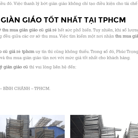
 đó. Việc thanh lý bớt giàn giáo không chỉ tạo điều kiện cho tái ch
Ý GIÀN GIÁO TỐT NHẤT TẠI TPHCM
ý thu mua giàn giáo cũ giá rẻ
hết sức phổ biến. Tuy nhiên, khi số lượn
 đều giữa các cơ sở thu mua. Việc tìm kiếm một nơi nhận
thu mua gi
áo cũ giá rẻ tphcm
uy tín thì cũng không thiếu. Trong số đó, Phúc Trọng
và thu mua giàn giáo tận nơi với mức giá tốt nhất cho khách hàng.
lý giàn giáo cũ
thì vui lòng liên hệ đến:
A – BÌNH CHÁNH – TPHCM.