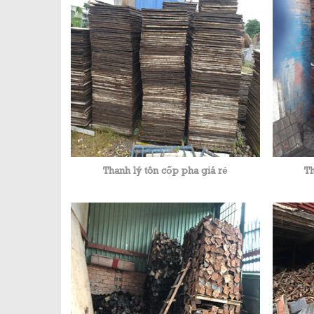
Thanh lý tôn cốp pha giá rẻ
Th