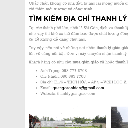
Chắc chắn không có nhà đầu tư nào lại mong muốn điều
cải thiện môi trường tại công trình.
TÌM KIẾM ĐỊA CHỈ THANH L
Tại các thành phố lớn, nhất là Sài Gòn, dịch vụ
thanh l
như vậy thì khó có thể đảm bảo được chất lượng đồng
cũ
tốt không dễ dàng chút nào.
Tuy vậy, nếu nói về những nơi nhận
thanh lý giàn gi
tên vô cùng nổi bật. Đơn vị này chuyên nhận thanh lý 
Khách hàng có nhu cầu
mua giàn giáo cũ
hoặc
thanh 
Anh Trọng: 093.777.6708
Chị Nhiên: 090.663.7708
Địa chỉ: E1/6 – THỚI HÒA – ẤP 5 – VĨNH LỘC 
Email:
quangcaonhien@gmail.com
Website: thanhlygiangiao.com