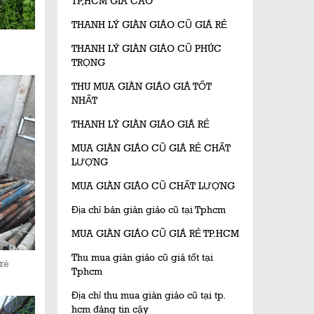
TP,HCM GIÁ CAO
THANH LÝ GIÀN GIÁO CŨ GIÁ RẺ
THANH LÝ GIÀN GIÁO CŨ PHÚC
TRỌNG
THU MUA GIÀN GIÁO GIÁ TỐT
NHẤT
THANH LÝ GIÀN GIÁO GIÁ RẺ
MUA GIÀN GIÁO CŨ GIÁ RẺ CHẤT
LƯỢNG
MUA GIÀN GIÁO CŨ CHẤT LƯỢNG
Địa chỉ bán giàn giáo cũ tại Tphcm
MUA GIÀN GIÁO CŨ GIÁ RẺ TP.HCM
Thu mua giàn giáo cũ giá tốt tại
rẻ
Tphcm
Địa chỉ thu mua giàn giáo cũ tại tp.
hcm đáng tin cậy