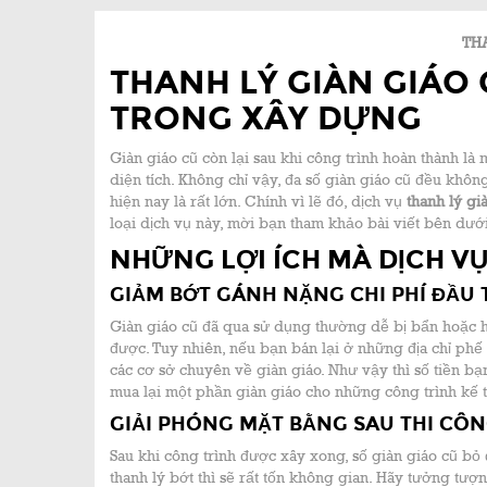
TH
THANH LÝ GIÀN GIÁO G
TRONG XÂY DỰNG
Giàn giáo cũ còn lại sau khi công trình hoàn thành là
diện tích. Không chỉ vậy, đa số giàn giáo cũ đều khô
hiện nay là rất lớn. Chính vì lẽ đó, dịch vụ
thanh lý gi
loại dịch vụ này, mời bạn tham khảo bài viết bên dưới
NHỮNG LỢI ÍCH MÀ DỊCH VỤ
GIẢM BỚT GÁNH NẶNG CHI PHÍ ĐẦU 
Giàn giáo cũ đã qua sử dụng thường dễ bị bẩn hoặc h
được. Tuy nhiên, nếu bạn bán lại ở những địa chỉ phế l
các cơ sở chuyên về giàn giáo. Như vậy thì số tiền bạ
mua lại một phần giàn giáo cho những công trình kế 
GIẢI PHÓNG MẶT BẰNG SAU THI CÔ
Sau khi công trình được xây xong, số giàn giáo cũ bỏ 
thanh lý bớt thì sẽ rất tốn không gian. Hãy tưởng tượ