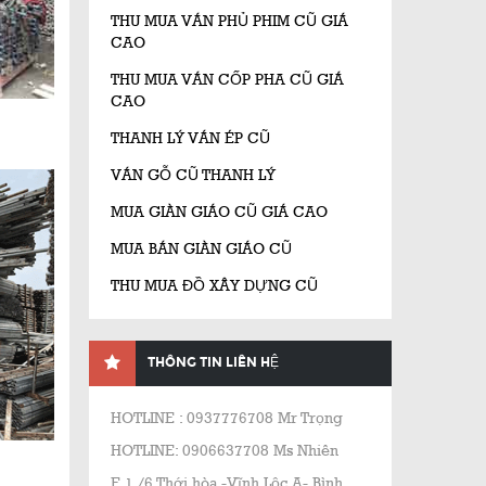
THU MUA VÁN PHỦ PHIM CŨ GIÁ
CAO
THU MUA VÁN CỐP PHA CŨ GIÁ
CAO
THANH LÝ VÁN ÉP CŨ
VÁN GỖ CŨ THANH LÝ
MUA GIÀN GIÁO CŨ GIÁ CAO
MUA BÁN GIÀN GIÁO CŨ
THU MUA ĐỒ XÂY DỰNG CŨ
THÔNG TIN LIÊN HỆ
HOTLINE : 0937776708 Mr Trọng
HOTLINE: 0906637708 Ms Nhiên
E 1 /6 Thới hòa -Vĩnh Lộc A- Bình