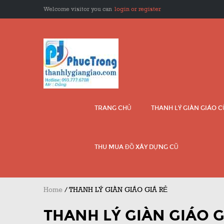
Welcome visitor you can
login or register
TRANG CHỦ
THANH LÝ GIÀN GIÁO 
THU MUA ĐỒ XÂY DỰNG CŨ
Home
/
THANH LÝ GIÀN GIÁO GIÁ RẺ
THANH LÝ GIÀN GIÁO G