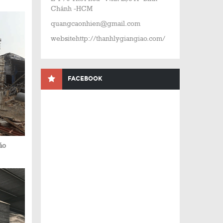
Chánh -HCM
quangcaonhien@gmail.com
websitehttp://thanhlygiangiao.com/
FACEBOOK
áo