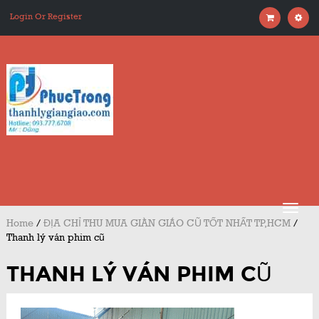
Login Or Register
Home
/
ĐỊA CHỈ THU MUA GIÀN GIÁO CŨ TỐT NHẤT TP,HCM
/
Thanh lý ván phim cũ
THANH LÝ VÁN PHIM CŨ