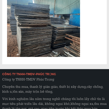
CÔNG TY TNHH-TMDV-PHÚC TRỌNG
Công ty TNHH-TMDV Phúc Trọng
Chuyên thu mua, thanh lý giàn giáo, thiết bị xây dựng,cây chống,
kích u,tôn sàn, máy trộn bê tông,
Với kinh nghiệm lâu năm trong nghề chúng tôi luôn lấy chữ tín là
mục tiêu phát triển lâu dài, không ngại khó,không ngại xa,thu mua
thanh lý tận nơi, giá cao, giao tiền trước khi kết thúc mua bán