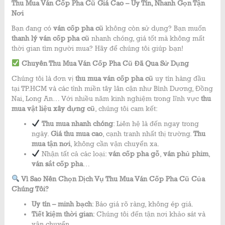
Thu Mua Ván Cốp Pha Cũ Giá Cao – Uy Tín, Nhanh Gọn Tận
Nơi
Bạn đang có
ván cốp pha cũ
không còn sử dụng? Bạn muốn
thanh lý ván cốp pha cũ
nhanh chóng, giá tốt mà không mất
thời gian tìm người mua? Hãy để chúng tôi giúp bạn!
Chuyên Thu Mua Ván Cốp Pha Cũ Đã Qua Sử Dụng
Chúng tôi là đơn vị
thu mua ván cốp pha cũ
uy tín hàng đầu
tại TP.HCM và các tỉnh miền tây lân cận như Bình Dương, Đồng
Nai, Long An… Với nhiều năm kinh nghiệm trong lĩnh vực
thu
mua vật liệu xây dựng cũ
, chúng tôi cam kết:
Thu mua nhanh chóng
: Liên hệ là đến ngay trong
ngày.
Giá thu mua cao
, cạnh tranh nhất thị trường.
Thu
mua tận nơi
, không cần vận chuyển xa.
Nhận tất cả các loại:
ván cốp pha gỗ
,
ván phủ phim
,
ván sắt cốp pha
…
Vì Sao Nên Chọn Dịch Vụ Thu Mua Ván Cốp Pha Cũ Của
Chúng Tôi?
Uy tín – minh bạch
: Báo giá rõ ràng, không ép giá.
Tiết kiệm thời gian
: Chúng tôi đến tận nơi khảo sát và
vận chuyển.