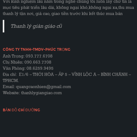
Với kinh nghiệm lâu năm trong nghề chúng tôi luôn lấy chữ tín là
mục tiêu phát triển lâu dài, không ngại khó,không ngại xa,thu mua
thanh lý tận nơi, giá cao, giao tiền trước khi kết thúc mua bán
Thanh lý giàn giáo cũ
CÔNG TY TNHH-TMDV-PHÚC TRỌNG
Anh Trọng: 093.777.6708
Chị Nhiên: 090.663.7708
Văn Phòng: 08.6259.9495
Địa chỉ: E1/6 – THỚI HÒA – ẤP 5 – VĨNH LỘC A – BÌNH CHÁNH –
TPHCM.
Email: quangcaonhien@gmail.com
Website:
thanhlygiangiao.com
BẢN ĐỒ CHỈ ĐƯỜNG