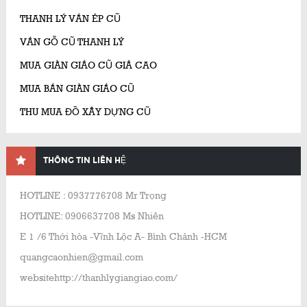
THANH LÝ VÁN ÉP CŨ
VÁN GỖ CŨ THANH LÝ
MUA GIÀN GIÁO CŨ GIÁ CAO
MUA BÁN GIÀN GIÁO CŨ
THU MUA ĐỒ XÂY DỰNG CŨ
THÔNG TIN LIÊN HỆ
HOTLINE : 0937776708 Mr Trọng
HOTLINE: 0906637708 Ms Nhiên
E 1 /6 Thới hòa -Vĩnh Lộc A- Bình Chánh -HCM
quangcaonhien@gmail.com
websitehttp://thanhlygiangiao.com/