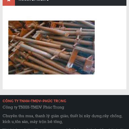
CÔNG TY TNHH-TMDV-PHÚC TRỌNG
Công ty TNHH-TMDV Phúc Trọng
Chuyên thu mua, thanh lý giàn giáo, thiết bị xây dựng,cây chống,
kích u,tôn sàn, máy trộn bê tông,