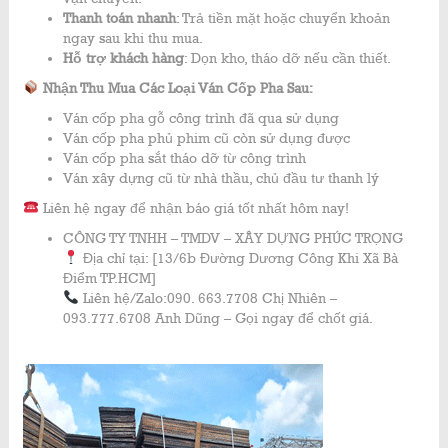
Thanh toán nhanh
: Trả tiền mặt hoặc chuyển khoản
ngay sau khi thu mua.
Hỗ trợ khách hàng
: Dọn kho, tháo dỡ nếu cần thiết.
Nhận Thu Mua Các Loại Ván Cốp Pha Sau:
Ván cốp pha gỗ công trình đã qua sử dụng
Ván cốp pha phủ phim cũ còn sử dụng được
Ván cốp pha sắt tháo dỡ từ công trình
Ván xây dựng cũ từ nhà thầu, chủ đầu tư thanh lý
Liên hệ ngay để nhận báo giá tốt nhất hôm nay!
CÔNG TY TNHH – TMDV – XÂY DỰNG PHÚC TRỌNG
Địa chỉ tại: [13/6b Đường Dương Công Khi Xã Bà
Điểm TP.HCM]
Liên hệ/Zalo:090. 663.7708 Chị Nhiên –
093.777.6708 Anh Dũng – Gọi ngay để chốt giá.