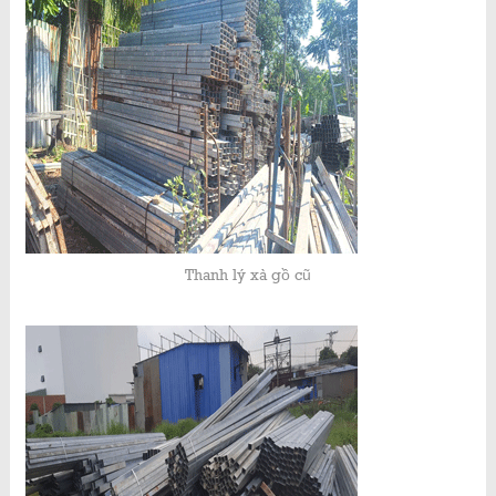
Thanh lý xà gồ cũ