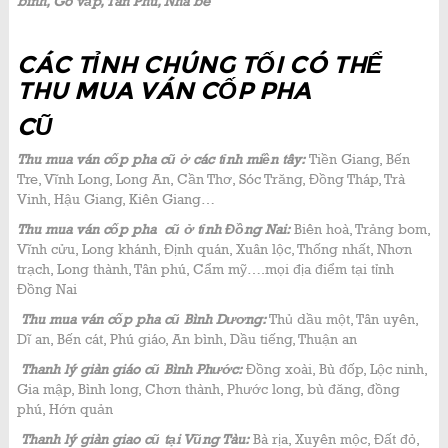
bình, Gò vấp, Tân Phú, Nhà bè
CÁC TỈNH CHÚNG TỐI CÓ THỂ
THU MUA VÁN CỐP PHA
CŨ
Thu mua ván cốp pha cũ ở các tỉnh miền tây:
Tiền Giang, Bến
Tre, Vĩnh Long, Long An, Cần Thơ, Sóc Trăng, Đồng Tháp, Trà
Vinh, Hậu Giang, Kiên Giang…
Thu mua ván cốp pha cũ ở tỉnh Đồng Nai:
Biên hoà, Trảng bom,
Vĩnh cửu, Long khánh, Định quán, Xuân lộc, Thống nhất, Nhơn
trạch, Long thành, Tân phú, Cẩm mỹ….mọi địa điểm tại tỉnh
Đồng Nai
Thu mua ván cốp pha cũ Bình Dương:
Thủ dầu một, Tân uyên,
Dĩ an, Bến cát, Phú giáo, An bình, Dầu tiếng, Thuận an
Thanh lý giàn giáo cũ Bình Phước:
Đồng xoài, Bù đốp, Lộc ninh,
Gia mập, Bình long, Chơn thành, Phước long, bù đăng, đồng
phú, Hớn quản
Thanh lý giàn giao cũ tại Vũng Tàu:
Bà rịa, Xuyên mộc, Đất đỏ,