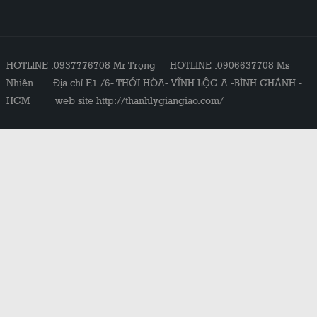
HOTLINE :0937776708 Mr Trọng HOTLINE :0906637708 Ms
Nhiên Địa chỉ E1 /6- THỚI HÒA- VĨNH LỘC A -BÌNH CHÁNH -
HCM web site http://thanhlygiangiao.com/