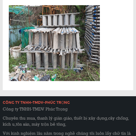
CÔNG TY TNHH-TMDV-PHÚC TRỌNG
Công ty TNHH-TMDV Phúc Trọng
Chuyên thu mua, thanh lý giàn giáo, thiết bị xây dựng,cây chống,
kích u,tôn sàn, máy trộn bê tông,
Với kinh nghiệm lâu năm trong nghề chúng tôi luôn lấy chữ tín là