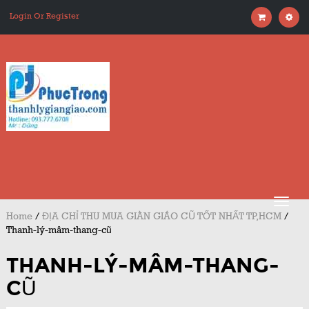
Login Or Register
Home
/
ĐỊA CHỈ THU MUA GIÀN GIÁO CŨ TỐT NHẤT TP,HCM
/
Thanh-lý-mâm-thang-cũ
THANH-LÝ-MÂM-THANG-
CŨ