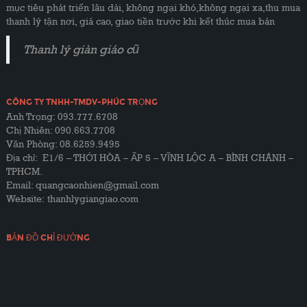
mục tiêu phát triển lâu dài, không ngại khó,không ngại xa,thu mua
thanh lý tận nơi, giá cao, giao tiền trước khi kết thúc mua bán
Thanh lý giàn giáo cũ
CÔNG TY TNHH-TMDV-PHÚC TRỌNG
Anh Trọng: 093.777.6708
Chị Nhiên: 090.663.7708
Văn Phòng: 08.6259.9495
Địa chỉ: E1/6 – THỚI HÒA – ẤP 5 – VĨNH LỘC A – BÌNH CHÁNH –
TPHCM.
Email: quangcaonhien@gmail.com
Website:
thanhlygiangiao.com
BẢN ĐỒ CHỈ ĐƯỜNG