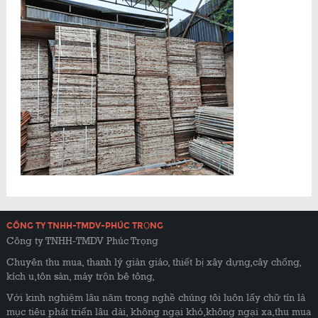
CÔNG TY TNHH-TMDV-PHÚC TRỌNG
Công ty TNHH-TMDV Phúc Trọng
Chuyên thu mua, thanh lý giàn giáo, thiết bị xây dựng,cây chống,
kích u,tôn sàn, máy trộn bê tông,
Với kinh nghiệm lâu năm trong nghề chúng tôi luôn lấy chữ tín là
mục tiêu phát triển lâu dài, không ngại khó,không ngại xa,thu mua