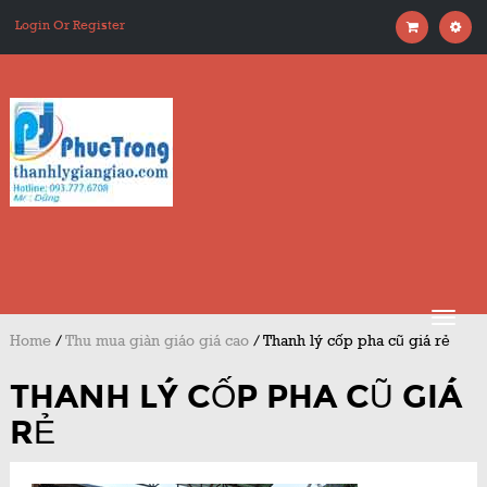
Login Or Register
Home
/
Thu mua giàn giáo giá cao
/
Thanh lý cốp pha cũ giá rẻ
THANH LÝ CỐP PHA CŨ GIÁ
RẺ