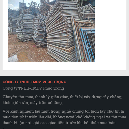
CÔNG TY TNHH-TMDV-PHÚC TRỌNG
Công ty TNHH-TMDV Phúc Trọng
Chuyên thu mua, thanh lý giàn giáo, thiết bị xây dựng,cây chống,
kích u,tôn sàn, máy trộn bê tông,
Với kinh nghiệm lâu năm trong nghề chúng tôi luôn lấy chữ tín là
mục tiêu phát triển lâu dài, không ngại khó,không ngại xa,thu mua
thanh lý tận nơi, giá cao, giao tiền trước khi kết thúc mua bán