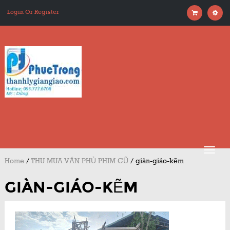
Login Or Register
Home
/
THU MUA VÁN PHỦ PHIM CŨ
/
giàn-giáo-kẽm
GIÀN-GIÁO-KẼM