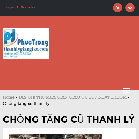
Login Or Register
Home
/
ĐỊA CHỈ THU MUA GIÀN GIÁO CŨ TỐT NHẤT TP,HCM
/
Chống tăng cũ thanh lý
CHỐNG TĂNG CŨ THANH LÝ