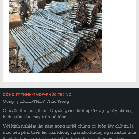
CÔNG TY TNHH-TMDV-PHÚC TRỌNG
Công ty TNHH-TMDV Phúc Trọng
Chuyên thu mua, thanh lý giàn giáo, thiết bị xây dựng,cây chống,
kích u,tôn sàn, máy trộn bê tông,
Với kinh nghiệm lâu năm trong nghề chúng tôi luôn lấy chữ tín là
mục tiêu phát triển lâu dài, không ngại khó,không ngại xa,thu mua
thanh lý tận nơi, giá cao, giao tiền trước khi kết thúc mua bán