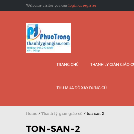
Welcome visitor you can
login or register
TRANG CHỦ
THANH LÝ GIÀN GIÁO 
THU MUA ĐỒ XÂY DỰNG CŨ
Home
/
Thanh lý giàn giáo cũ
/
ton-san-2
TON-SAN-2