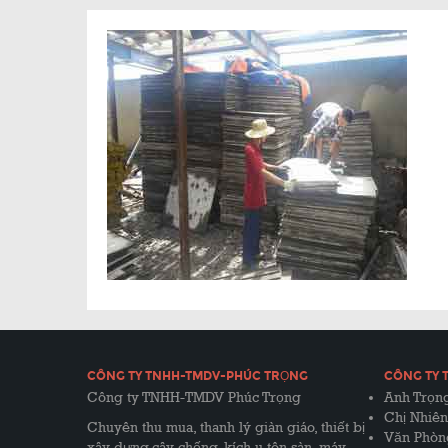
CÔNG TY TNHH-TMDV-PHÚC TRỌNG
CÔNG TY 
Công ty TNHH-TMDV Phúc Trọng
Anh Trọng
Chị Nhiên
Chuyên thu mua, thanh lý giàn giáo, thiết bị
Văn Phòn
xây dựng,cây chống, kích u,tôn sàn, máy