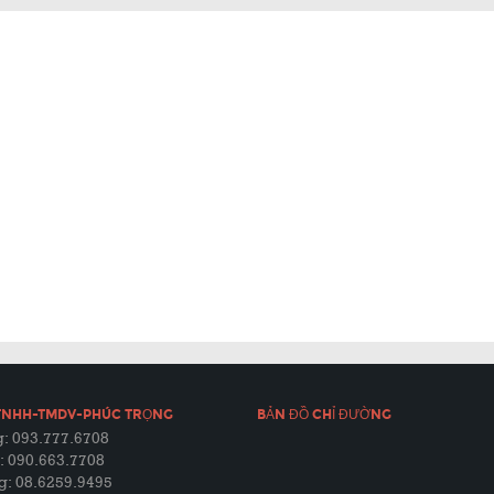
TNHH-TMDV-PHÚC TRỌNG
BẢN ĐỒ CHỈ ĐƯỜNG
: 093.777.6708
: 090.663.7708
g: 08.6259.9495