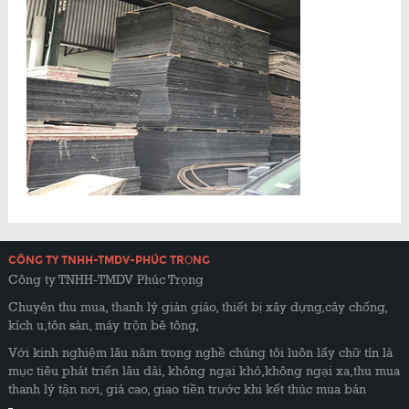
CÔNG TY TNHH-TMDV-PHÚC TRỌNG
Công ty TNHH-TMDV Phúc Trọng
Chuyên thu mua, thanh lý giàn giáo, thiết bị xây dựng,cây chống,
kích u,tôn sàn, máy trộn bê tông,
Với kinh nghiệm lâu năm trong nghề chúng tôi luôn lấy chữ tín là
mục tiêu phát triển lâu dài, không ngại khó,không ngại xa,thu mua
thanh lý tận nơi, giá cao, giao tiền trước khi kết thúc mua bán