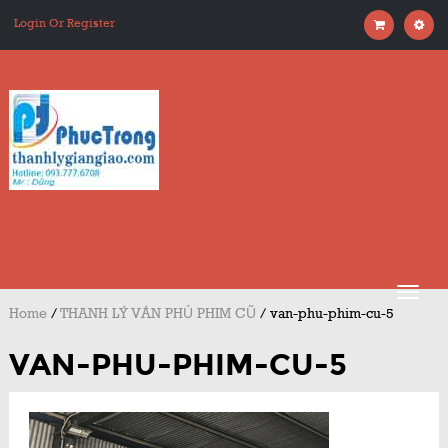
Login Or Register
Home
/
THANH LÝ VÁN PHỦ PHIM CŨ
/
van-phu-phim-cu-5
VAN-PHU-PHIM-CU-5