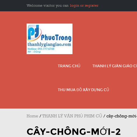
Welcome visitor you can
login or register
TRANG CHỦ
THANH LÝ GIÀN GIÁO 
THU MUA ĐỒ XÂY DỰNG CŨ
Home
/
THANH LÝ VÁN PHỦ PHIM CŨ
/
cây-chông-mới
CÂY-CHÔNG-MỚI-2