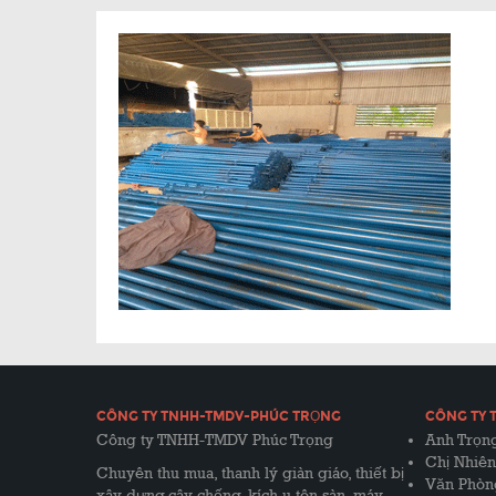
CÔNG TY TNHH-TMDV-PHÚC TRỌNG
CÔNG TY 
Công ty TNHH-TMDV Phúc Trọng
Anh Trọng
Chị Nhiên
Chuyên thu mua, thanh lý giàn giáo, thiết bị
Văn Phòn
xây dựng,cây chống, kích u,tôn sàn, máy