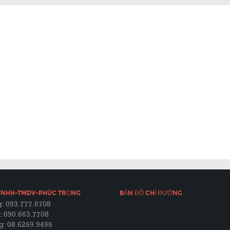
TNHH-TMDV-PHÚC TRỌNG
BẢN ĐỒ CHỈ ĐƯỜNG
: 093.777.6708
: 090.663.7708
g: 08.6259.9495