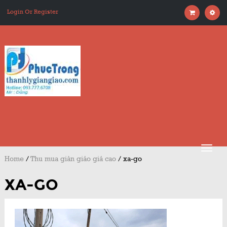
Login Or Register
Home
/
Thu mua giàn giáo giá cao
/
xa-go
XA-GO