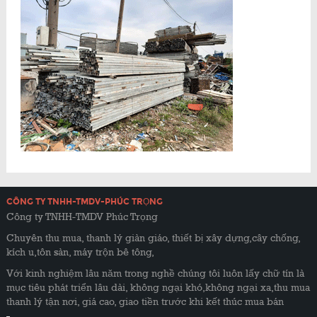
CÔNG TY TNHH-TMDV-PHÚC TRỌNG
Công ty TNHH-TMDV Phúc Trọng
Chuyên thu mua, thanh lý giàn giáo, thiết bị xây dựng,cây chống,
kích u,tôn sàn, máy trộn bê tông,
Với kinh nghiệm lâu năm trong nghề chúng tôi luôn lấy chữ tín là
mục tiêu phát triển lâu dài, không ngại khó,không ngại xa,thu mua
thanh lý tận nơi, giá cao, giao tiền trước khi kết thúc mua bán