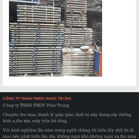
CÔNG TY TNHH-TMDV-PHÚC TRỌNG
Công ty TNHH-TMDV Phúc Trọng
Chuyên thu mua, thanh lý giàn giáo, thiết bị xây dựng,cây chống,
kích u,tôn sàn, máy trộn bê tông,
Với kinh nghiệm lâu năm trong nghề chúng tôi luôn lấy chữ tín là
mục tiêu phát triển lâu dài, không ngại khó,không ngại xa,thu mua