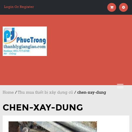
Login Or Register
Home
/
Thu mua thiết bị xây dựng cũ
/
chen-xay-dung
CHEN-XAY-DUNG