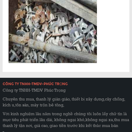
CÔNG TY TNHH-TMDV-PHÚC TRỌNG
Công ty TNHH-TMDV Phúc Trọng
Chuyên thu mua, thanh lý giàn giáo, thiết bị xây dựng,cây chống,
kích u,tôn sàn, máy trộn bê tông,
Với kinh nghiệm lâu năm trong nghề chúng tôi luôn lấy chữ tín là
mục tiêu phát triển lâu dài, không ngại khó,không ngại xa,thu mua
thanh lý tận nơi, giá cao, giao tiền trước khi kết thúc mua bán