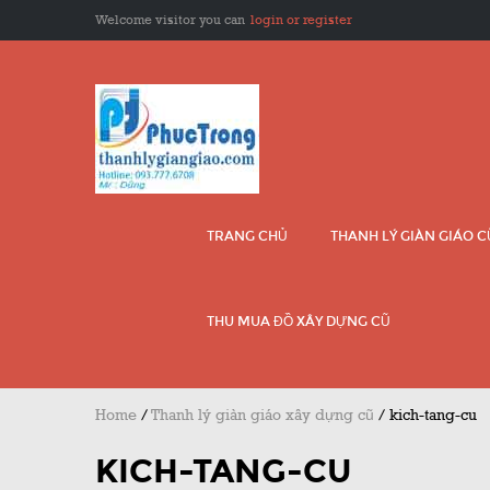
Welcome visitor you can
login or register
TRANG CHỦ
THANH LÝ GIÀN GIÁO 
THU MUA ĐỒ XÂY DỰNG CŨ
Home
/
Thanh lý giàn giáo xây dựng cũ
/
kich-tang-cu
KICH-TANG-CU