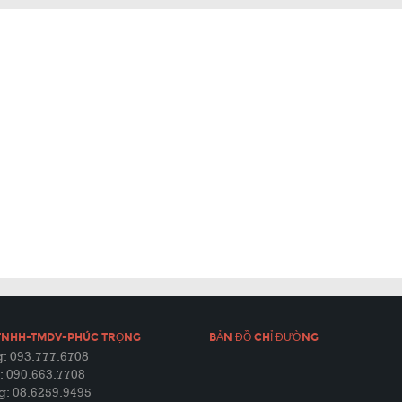
TNHH-TMDV-PHÚC TRỌNG
BẢN ĐỒ CHỈ ĐƯỜNG
: 093.777.6708
: 090.663.7708
g: 08.6259.9495