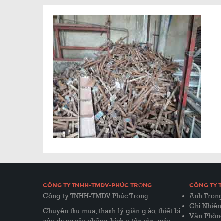
CÔNG TY TNHH-TMDV-PHÚC TRỌNG
CÔNG TY 
Công ty TNHH-TMDV Phúc Trọng
Anh Trọng
Chị Nhiên
Chuyên thu mua, thanh lý giàn giáo, thiết bị
Văn Phòn
xây dựng,cây chống, kích u,tôn sàn, máy