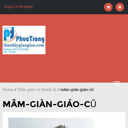
Login Or Register
Home
/
Giàn giáo cũ thanh lý
/
mâm-giàn-giáo-cũ
MÂM-GIÀN-GIÁO-CŨ