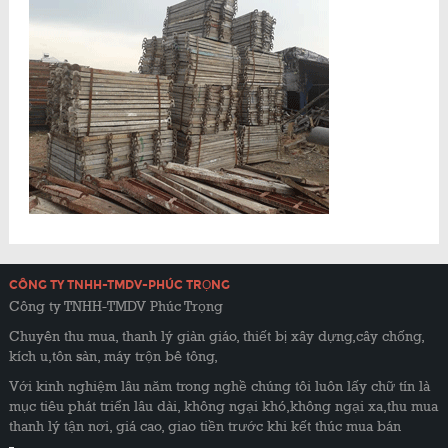
CÔNG TY TNHH-TMDV-PHÚC TRỌNG
Công ty TNHH-TMDV Phúc Trọng
Chuyên thu mua, thanh lý giàn giáo, thiết bị xây dựng,cây chống,
kích u,tôn sàn, máy trộn bê tông,
Với kinh nghiệm lâu năm trong nghề chúng tôi luôn lấy chữ tín là
mục tiêu phát triển lâu dài, không ngại khó,không ngại xa,thu mua
thanh lý tận nơi, giá cao, giao tiền trước khi kết thúc mua bán