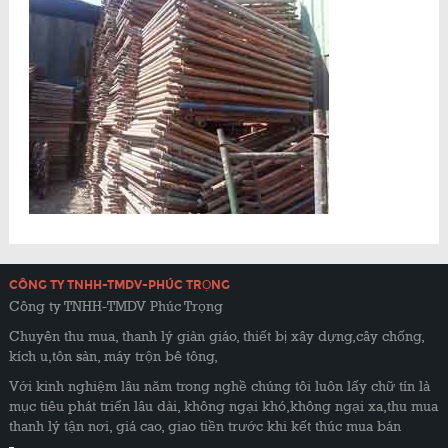
CÔNG TY TNHH-TMDV-PHÚC TRỌNG
Công ty TNHH-TMDV Phúc Trọng
Chuyên thu mua, thanh lý giàn giáo, thiết bị xây dựng,cây chống,
kích u,tôn sàn, máy trộn bê tông,
Với kinh nghiệm lâu năm trong nghề chúng tôi luôn lấy chữ tín là
mục tiêu phát triển lâu dài, không ngại khó,không ngại xa,thu mua
thanh lý tận nơi, giá cao, giao tiền trước khi kết thúc mua bán