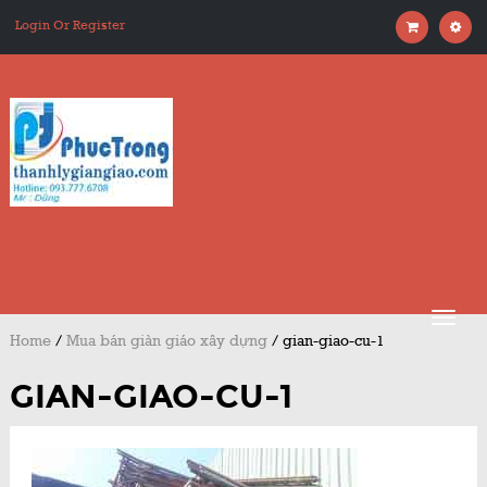
Login Or Register
Home
/
Mua bán giàn giáo xây dựng
/
gian-giao-cu-1
GIAN-GIAO-CU-1