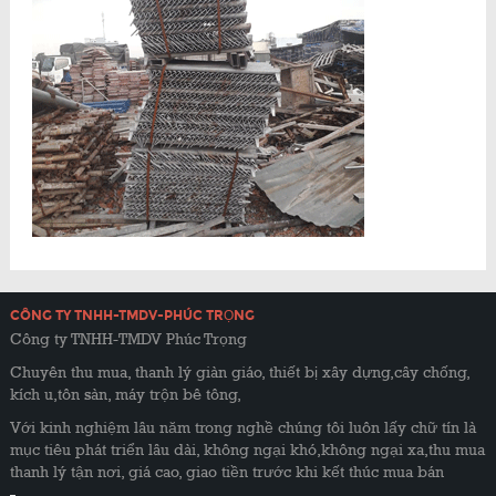
CÔNG TY TNHH-TMDV-PHÚC TRỌNG
Công ty TNHH-TMDV Phúc Trọng
Chuyên thu mua, thanh lý giàn giáo, thiết bị xây dựng,cây chống,
kích u,tôn sàn, máy trộn bê tông,
Với kinh nghiệm lâu năm trong nghề chúng tôi luôn lấy chữ tín là
mục tiêu phát triển lâu dài, không ngại khó,không ngại xa,thu mua
thanh lý tận nơi, giá cao, giao tiền trước khi kết thúc mua bán