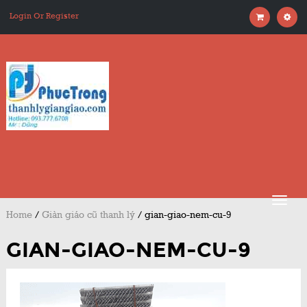
Login Or Register
Home
/
Giàn giáo cũ thanh lý
/
gian-giao-nem-cu-9
GIAN-GIAO-NEM-CU-9