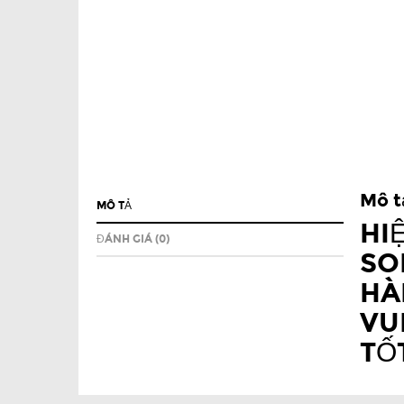
Mô t
MÔ TẢ
HI
ĐÁNH GIÁ (0)
SO
HÀ
VU
TỐ