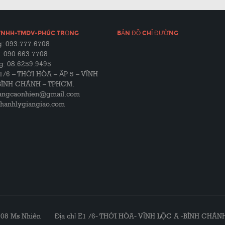
TNHH-TMDV-PHÚC TRỌNG
BẢN ĐỒ CHỈ ĐƯỜNG
: 093.777.6708
: 090.663.7708
g: 08.6259.9495
E1/6 – THỚI HÒA – ẤP 5 – VĨNH
BÌNH CHÁNH – TPHCM.
uangcaonhien@gmail.com
thanhlygiangiao.com
8 Ms Nhiên Địa chỉ E1 /6- THỚI HÒA- VĨNH LỘC A -BÌNH CHÁNH