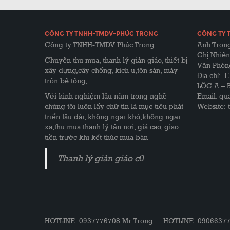
CÔNG TY TNHH-TMDV-PHÚC TRỌNG
CÔNG TY 
Công ty TNHH-TMDV Phúc Trọng
Anh Trọng
Chị Nhiên
Chuyên thu mua, thanh lý giàn giáo, thiết bị
Văn Phòn
xây dựng,cây chống, kích u,tôn sàn, máy
Địa chỉ: 
trộn bê tông,
LỘC A – 
Với kinh nghiệm lâu năm trong nghề
Email: q
chúng tôi luôn lấy chữ tín là mục tiêu phát
Website:
triển lâu dài, không ngại khó,không ngại
xa,thu mua thanh lý tận nơi, giá cao, giao
tiền trước khi kết thúc mua bán
Thanh lý giàn giáo cũ
HOTLINE :0937776708 Mr Trọng HOTLINE :090663770