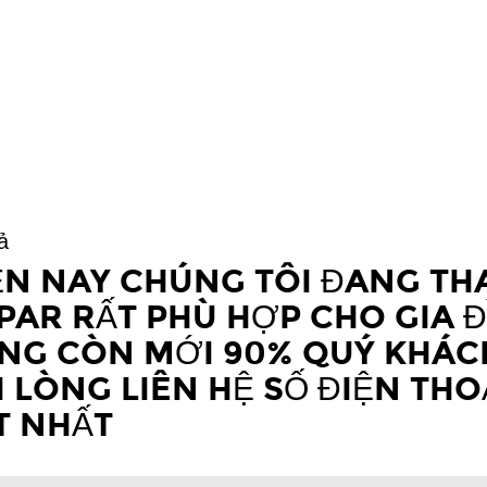
ả
ỆN NAY CHÚNG TÔI ĐANG TH
PAR RẤT PHÙ HỢP CHO GIA 
NG CÒN MỚI 90% QUÝ KHÁCH
I LÒNG LIÊN HỆ SỐ ĐIỆN TH
T NHẤT