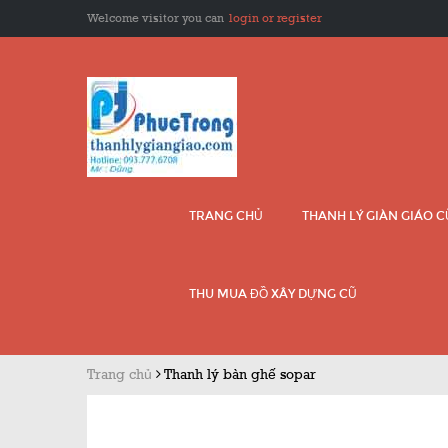
Welcome visitor you can
login or register
TRANG CHỦ
THANH LÝ GIÀN GIÁO 
THU MUA ĐỒ XÂY DỰNG CŨ
Trang chủ
Thanh lý bàn ghế sopar