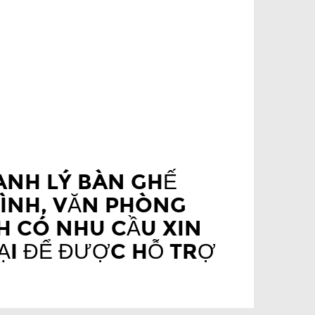
ANH LÝ BÀN GHẾ
ĐÌNH, VĂN PHÒNG
 CÓ NHU CẦU XIN
OẠI ĐỂ ĐƯỢC HỖ TRỢ