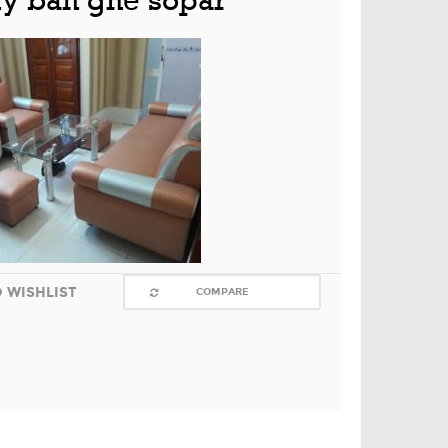
lý bàn ghế sopar
 WISHLIST
COMPARE