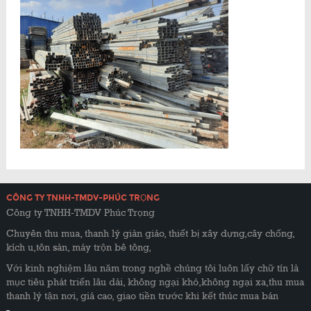
CÔNG TY TNHH-TMDV-PHÚC TRỌNG
Công ty TNHH-TMDV Phúc Trọng
Chuyên thu mua, thanh lý giàn giáo, thiết bị xây dựng,cây chống,
kích u,tôn sàn, máy trộn bê tông,
Với kinh nghiệm lâu năm trong nghề chúng tôi luôn lấy chữ tín là
mục tiêu phát triển lâu dài, không ngại khó,không ngại xa,thu mua
thanh lý tận nơi, giá cao, giao tiền trước khi kết thúc mua bán