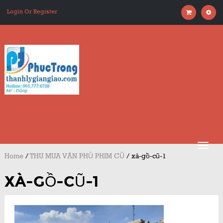
Login Or Register
Home
/
THU MUA VÁN PHỦ PHIM CŨ
/
xà-gồ-cũ-1
XÀ-GỒ-CŨ-1