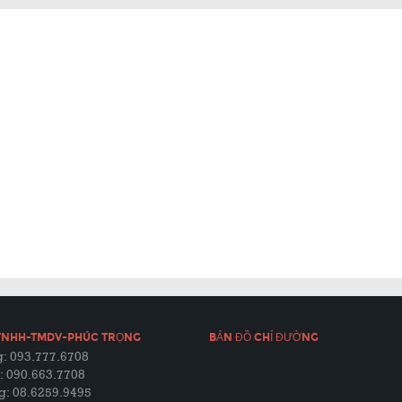
TNHH-TMDV-PHÚC TRỌNG
BẢN ĐỒ CHỈ ĐƯỜNG
: 093.777.6708
: 090.663.7708
g: 08.6259.9495