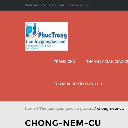
Welcome visitor you can
login or register
TRANG CHỦ
THANH LÝ GIÀN GIÁO 
THU MUA ĐỒ XÂY DỰNG CŨ
Home
/
Thu mua giàn giáo cũ giá cao
/
chong-nem-cu
CHONG-NEM-CU