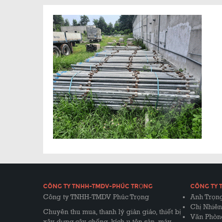
CÔNG TY TNHH-TMDV-PHÚC TRỌNG
CÔNG TY 
Công ty TNHH-TMDV Phúc Trọng
Anh Trọng
Chị Nhiên
Chuyên thu mua, thanh lý giàn giáo, thiết bị
Văn Phòn
xây dựng,cây chống, kích u,tôn sàn, máy