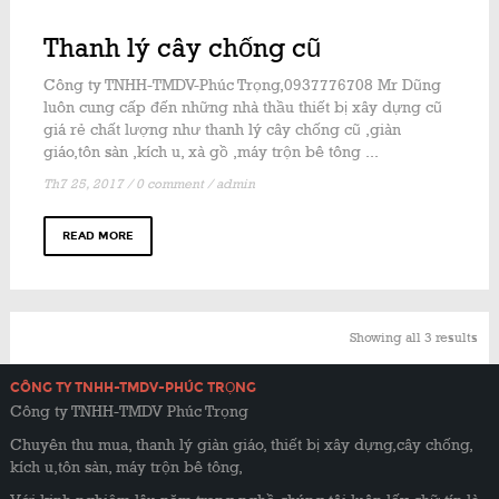
Thanh lý cây chống cũ
Công ty TNHH-TMDV-Phúc Trọng,0937776708 Mr Dũng
luôn cung cấp đến những nhà thầu thiết bị xây dựng cũ
giá rẻ chất lượng như thanh lý cây chống cũ ,giàn
giáo,tôn sàn ,kích u, xà gồ ,máy trộn bê tông ...
Th7 25, 2017
/
0 comment
/
admin
READ MORE
Showing all 3 results
CÔNG TY TNHH-TMDV-PHÚC TRỌNG
Công ty TNHH-TMDV Phúc Trọng
Chuyên thu mua, thanh lý giàn giáo, thiết bị xây dựng,cây chống,
kích u,tôn sàn, máy trộn bê tông,