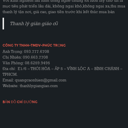
Với kinh nghiệm lâu năm trong nghề chúng tôi luôn lấy chữ tín là
mục tiêu phát triển lâu dài, không ngại khó,không ngại xa,thu mua
thanh lý tận nơi, giá cao, giao tiền trước khi kết thúc mua bán
Thanh lý giàn giáo cũ
CÔNG TY TNHH-TMDV-PHÚC TRỌNG
Anh Trọng: 093.777.6708
Chị Nhiên: 090.663.7708
Văn Phòng: 08.6259.9495
Địa chỉ: E1/6 – THỚI HÒA – ẤP 5 – VĨNH LỘC A – BÌNH CHÁNH –
TPHCM.
Email: quangcaonhien@gmail.com
Website:
thanhlygiangiao.com
BẢN ĐỒ CHỈ ĐƯỜNG