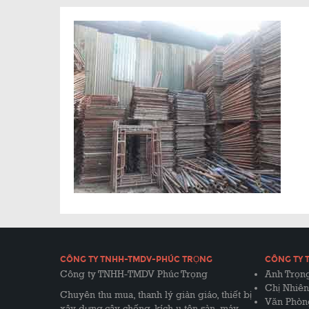
CÔNG TY TNHH-TMDV-PHÚC TRỌNG
CÔNG TY 
Công ty TNHH-TMDV Phúc Trọng
Anh Trọng
Chị Nhiên
Chuyên thu mua, thanh lý giàn giáo, thiết bị
Văn Phòn
xây dựng,cây chống, kích u,tôn sàn, máy