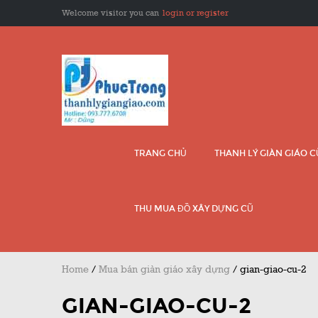
Welcome visitor you can
login or register
TRANG CHỦ
THANH LÝ GIÀN GIÁO 
THU MUA ĐỒ XÂY DỰNG CŨ
Home
/
Mua bán giàn giáo xây dựng
/
gian-giao-cu-2
GIAN-GIAO-CU-2