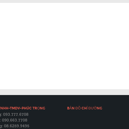
TNHH-TMDV-PHÚC TRỌNG
BẢN ĐỒ CHỈ ĐƯỜNG
: 093.777.6708
: 090.663.7708
g: 08.6259.9495