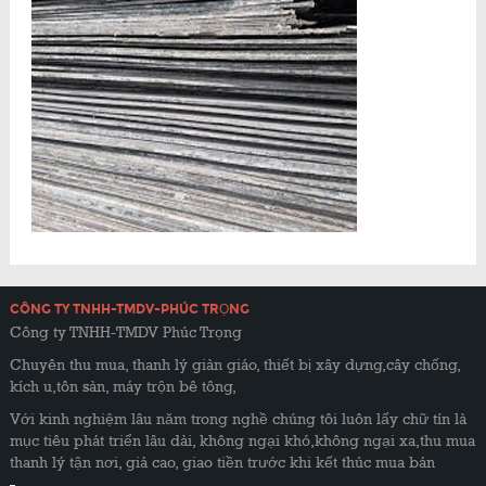
CÔNG TY TNHH-TMDV-PHÚC TRỌNG
Công ty TNHH-TMDV Phúc Trọng
Chuyên thu mua, thanh lý giàn giáo, thiết bị xây dựng,cây chống,
kích u,tôn sàn, máy trộn bê tông,
Với kinh nghiệm lâu năm trong nghề chúng tôi luôn lấy chữ tín là
mục tiêu phát triển lâu dài, không ngại khó,không ngại xa,thu mua
thanh lý tận nơi, giá cao, giao tiền trước khi kết thúc mua bán