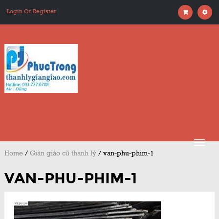
Login Or Register
Home
/
Giàn giáo cũ thanh lý
/
van-phu-phim-1
VAN-PHU-PHIM-1