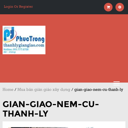
Login Or Register
Home
/
Mua bán giàn giáo xây dựng
/
gian-giao-nem-cu-thanh-ly
GIAN-GIAO-NEM-CU-
THANH-LY