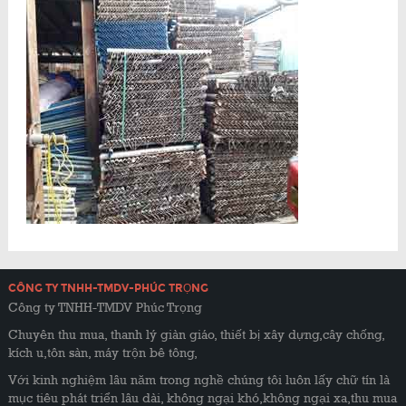
CÔNG TY TNHH-TMDV-PHÚC TRỌNG
Công ty TNHH-TMDV Phúc Trọng
Chuyên thu mua, thanh lý giàn giáo, thiết bị xây dựng,cây chống,
kích u,tôn sàn, máy trộn bê tông,
Với kinh nghiệm lâu năm trong nghề chúng tôi luôn lấy chữ tín là
mục tiêu phát triển lâu dài, không ngại khó,không ngại xa,thu mua