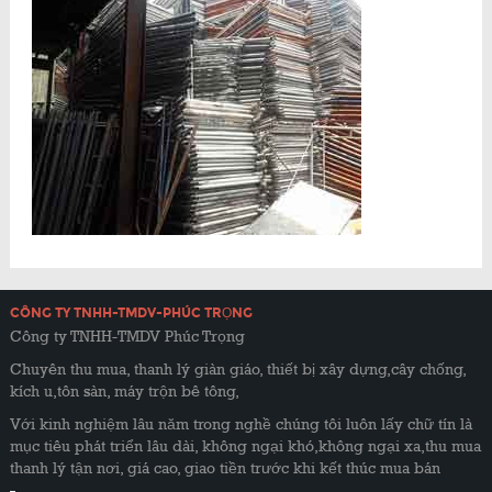
CÔNG TY TNHH-TMDV-PHÚC TRỌNG
Công ty TNHH-TMDV Phúc Trọng
Chuyên thu mua, thanh lý giàn giáo, thiết bị xây dựng,cây chống,
kích u,tôn sàn, máy trộn bê tông,
Với kinh nghiệm lâu năm trong nghề chúng tôi luôn lấy chữ tín là
mục tiêu phát triển lâu dài, không ngại khó,không ngại xa,thu mua
thanh lý tận nơi, giá cao, giao tiền trước khi kết thúc mua bán