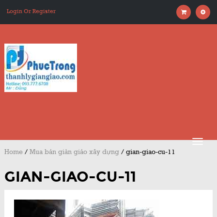
Login Or Register
Home
/
Mua bán giàn giáo xây dựng
/
gian-giao-cu-11
GIAN-GIAO-CU-11