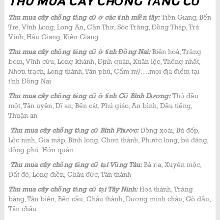
THU MUA CÂY CHỐNG TĂNG CŨ
Thu mua cây chống tăng cũ ở các tỉnh miền tây:
Tiền Giang, Bến
Tre, Vĩnh Long, Long An, Cần Thơ, Sóc Trăng, Đồng Tháp, Trà
Vinh, Hậu Giang, Kiên Giang…
Thu mua cây chống tăng cũ ở tỉnh Đồng Nai:
Biên hoà, Trảng
bom, Vĩnh cửu, Long khánh, Định quán, Xuân lộc, Thống nhất,
Nhơn trạch, Long thành, Tân phú, Cẩm mỹ….mọi địa điểm tại
tỉnh Đồng Nai
Thu mua cây chống tăng cũ ở tỉnh Cũ Bình Dương:
Thủ dầu
một, Tân uyên, Dĩ an, Bến cát, Phú giáo, An bình, Dầu tiếng,
Thuận an
Thu mua cây chống tăng cũ Bình Phước:
Đồng xoài, Bù đốp,
Lộc ninh, Gia mập, Bình long, Chơn thành, Phước long, bù đăng,
đồng phú, Hớn quản
Thu mua cây chống tăng cũ tại Vũng Tàu:
Bà rịa, Xuyên mộc,
Đất đỏ, Long điền, Châu đức, Tân thành
Thu mua cây chống tăng cũ tại Tây Ninh:
Hoà thành, Trảng
bàng, Tân biên, Bến cầu, Châu thành, Dương minh châu, Gò dầu,
Tân châu