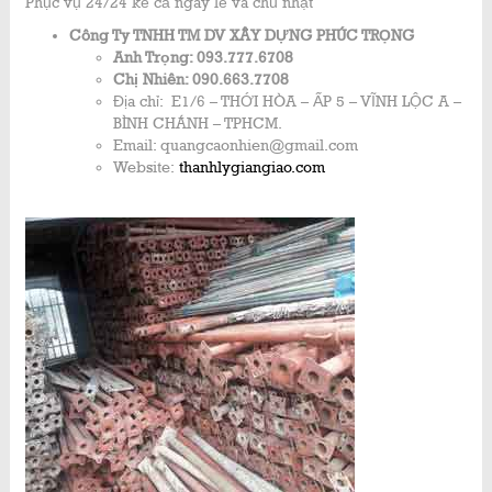
Phục vụ 24/24 kể cả ngày lễ và chủ nhật
Công Ty TNHH TM DV XÂY DỰNG PHÚC TRỌNG
Anh Trọng: 093.777.6708
Chị Nhiên: 090.663.7708
Địa chỉ: E1/6 – THỚI HÒA – ẤP 5 – VĨNH LỘC A –
BÌNH CHÁNH – TPHCM.
Email: quangcaonhien@gmail.com
Website:
thanhlygiangiao.com