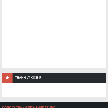
THANH LÝ KÍCH U
CÔNG TY TNHH-TMDV-PHÚC TRỌNG