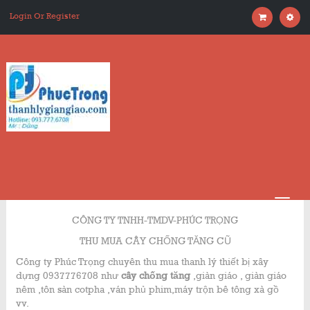
Login Or Register
CÔNG TY TNHH-TMDV-PHÚC TRỌNG
THU MUA CÂY CHỐNG TĂNG CŨ
Công ty Phúc Trọng chuyên thu mua thanh lý thiết bị xây
dựng 0937776708 như
cây chống tăng
,giàn giáo , giàn giáo
nêm ,tôn sàn cotpha ,ván phủ phim,máy trộn bê tông xà gồ
vv.