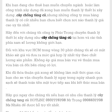
Khi bạn đang cho thuê bạn muốn chuyển ngành hoặc làm
công trình xây dựng đã xong bạn muốn thanh lý thiết bị xây
dựng ,
cây chống tăng cũ
,nhưng những công ty mua hàng
thanh lý có rất nhiều bạn chưa biết chọn nơi nào thanh lý giá
cao uy tín nhất.
Hãy đến với chúng tôi công ty Phúc Trọng chuyên thanh lý
thiết bị xây dựng như
cây chống tăng cũ
tại hcm và các tỉnh
phía nam số lượng không giới hạn.
Đối với khu vực HCM trong vòng 30 phút chúng tôi sẽ có mặt
khảo sát giá và đưa ra mức giá hợp lý nhất tùy theo chất
lượng sản phẩm .Không ép giá mua bán vui vẻ thuận mua
vừa bán cả đôi bên cùng có lợi.
Khi đã thỏa thuận giá xong sẽ không làm mất thời gian của
bạn cho xe vận chuyển thanh lý ngay trong ngày nhanh gọn
sạch sẽ thanh toán tiền mặt trực tiếp sau khi kết thúc mua bán
.
Hãy gọi ngay cho chúng tôi nếu bạn có nhu cầu thanh lý
cây
chống tang cũ
HOTLINE
0937776708
Mr Trọng
0906637708
Ms Nhiên để được hỗ trợ tốt nhất.