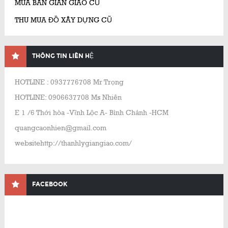
MUA BÁN GIÀN GIÁO CŨ
THU MUA ĐỒ XÂY DỰNG CŨ
THÔNG TIN LIÊN HỆ
HOTLINE : 0937776708 Mr Trọng
HOTLINE: 0906637708 Ms Nhiên
E 1 /6 Thới hòa -Vĩnh Lộc A- Bình Chánh -HCM
quangcaonhien@gmail.com
websitehttp://thanhlygiangiao.com/
FACEBOOK